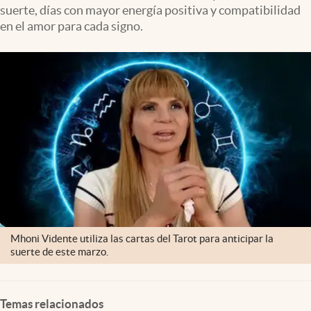
Clima
suerte, días con mayor energía positiva y compatibilidad
en el amor para cada signo.
Espiritualidad
Mediakit
abre en nueva pestaña
México
Mhoni Vidente utiliza las cartas del Tarot para anticipar la
suerte de este marzo.
Temas relacionados