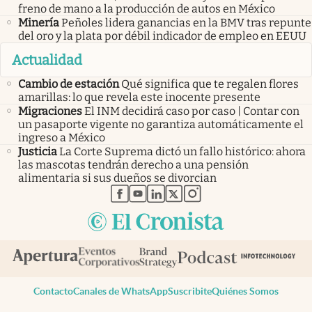
freno de mano a la producción de autos en México
Minería
Peñoles lidera ganancias en la BMV tras repunte
del oro y la plata por débil indicador de empleo en EEUU
Actualidad
Cambio de estación
Qué significa que te regalen flores
amarillas: lo que revela este inocente presente
Migraciones
El INM decidirá caso por caso | Contar con
un pasaporte vigente no garantiza automáticamente el
ingreso a México
Justicia
La Corte Suprema dictó un fallo histórico: ahora
las mascotas tendrán derecho a una pensión
alimentaria si sus dueños se divorcian
abre en nueva pestaña
abre en nueva pestaña
abre en nueva pestaña
abre en nueva pestaña
abre en nueva pestaña
Contacto
Canales de WhatsApp
Suscribite
Quiénes Somos