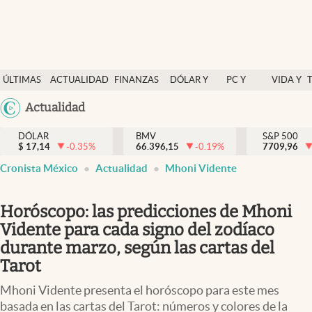
Últimas Noticias
ÚLTIMAS
ACTUALIDAD
FINANZAS
DÓLAR Y
PC Y
VIDA Y
Actualidad
NOTICIAS
Y
MERCADOS
CELULAR
ESTILO
Argentina
Actualidad
Finanzas y economía
ECONOMÍA
España
Dólar y mercados
DÓLAR
BMV
S&P 500
$
17,14
-0.35
%
66.396,15
-0.19
%
México
7709,96
Internacionales
Cronista México
Actualidad
Mhoni Vidente
USA
Opinión
Colombia
Horóscopo: las predicciones de Mhoni
Uruguay
Brand Strategy
Vidente para cada signo del zodíaco
Pc y celular
durante marzo, según las cartas del
Tarot
Vida y estilo
Mhoni Vidente presenta el horóscopo para este mes
Tv
basada en las cartas del Tarot: números y colores de la