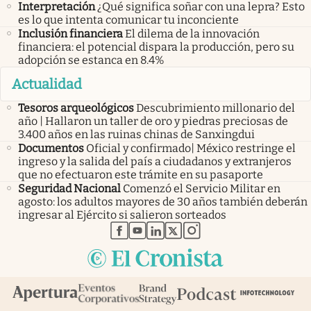
Interpretación
¿Qué significa soñar con una lepra? Esto
es lo que intenta comunicar tu inconciente
Inclusión financiera
El dilema de la innovación
financiera: el potencial dispara la producción, pero su
adopción se estanca en 8.4%
Actualidad
Tesoros arqueológicos
Descubrimiento millonario del
año | Hallaron un taller de oro y piedras preciosas de
3.400 años en las ruinas chinas de Sanxingdui
Documentos
Oficial y confirmado| México restringe el
ingreso y la salida del país a ciudadanos y extranjeros
que no efectuaron este trámite en su pasaporte
Seguridad Nacional
Comenzó el Servicio Militar en
agosto: los adultos mayores de 30 años también deberán
ingresar al Ejército si salieron sorteados
abre en nueva pestaña
abre en nueva pestaña
abre en nueva pestaña
abre en nueva pestaña
abre en nueva pestaña