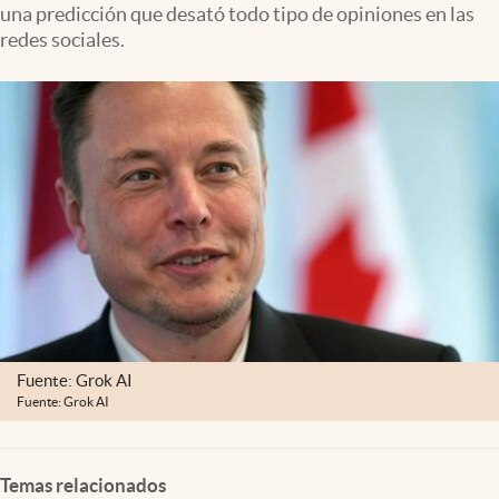
una predicción que desató todo tipo de opiniones en las
Clima
redes sociales.
Espiritualidad
Mediakit
abre en nueva pestaña
México
Fuente: Grok AI
Fuente: Grok AI
Temas relacionados