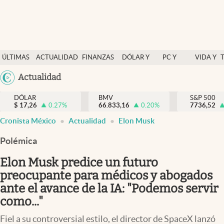
Últimas Noticias
ÚLTIMAS
ACTUALIDAD
FINANZAS
DÓLAR Y
PC Y
VIDA Y
Actualidad
NOTICIAS
Y
MERCADOS
CELULAR
ESTILO
Argentina
Actualidad
Finanzas y economía
ECONOMÍA
España
Dólar y mercados
DÓLAR
BMV
S&P 500
$
17,26
0.27
%
66.833,16
0.20
%
México
7736,52
Internacionales
Cronista México
Actualidad
Elon Musk
USA
Opinión
Colombia
Polémica
Uruguay
Brand Strategy
Elon Musk predice un futuro
Pc y celular
preocupante para médicos y abogados
ante el avance de la IA: "Podemos servir
Vida y estilo
como..."
Tv
Fiel a su controversial estilo, el director de SpaceX lanzó