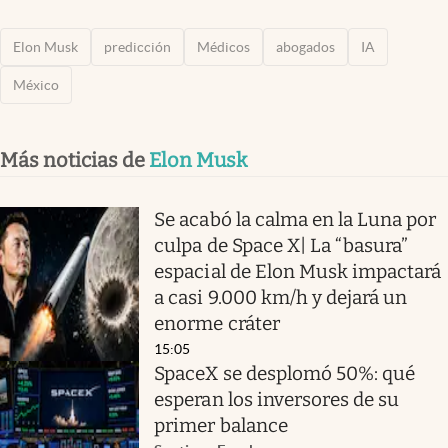
Elon Musk
predicción
Médicos
abogados
IA
México
Más noticias de
Elon Musk
Se acabó la calma en la Luna por
culpa de Space X| La “basura”
espacial de Elon Musk impactará
a casi 9.000 km/h y dejará un
enorme cráter
15:05
SpaceX se desplomó 50%: qué
esperan los inversores de su
primer balance