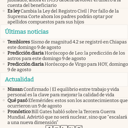
cuenta del beneficiario
Es ley
Cambia la Ley del Registro Civil | Por fallo de la
Suprema Corte ahora los padres podrán optar por
apellidos compuestos para sus hijos
Últimas noticias
Temblores
Sismo de magnitud 4.2 se registró en Chiapas
este domingo 9 de agosto
Predicción diaria
Horóscopo de Leo: la predicción de los
astros para este domingo 9 de agosto
Predicción diaria
Horóscopo de Virgo para HOY, domingo
9 de agosto
Actualidad
Nissan
Confirmado | El equilibrio entre trabajo y vida
personal es la clave para mejorar la calidad de vida
Qué pasó
Efemérides: estos son los acontecimientos que
ocurrieron un 9 de agosto
Pronóstico
Bill Gates habló sobre la Tercera Guerra
Mundial. Advirtió que no será nuclear, sino que “escalará
a una nueva dimensión”
abre en nueva pestaña
abre en nueva pestaña
abre en nueva pestaña
abre en nueva pestaña
abre en nueva pestaña