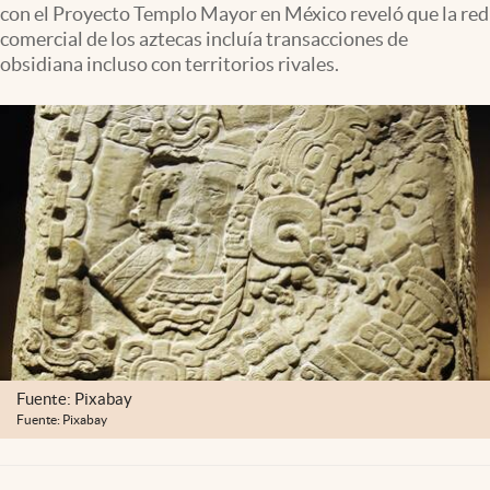
con el Proyecto Templo Mayor en México reveló que la red
Clima
comercial de los aztecas incluía transacciones de
Espiritualidad
obsidiana incluso con territorios rivales.
Mediakit
abre en nueva pestaña
México
Fuente: Pixabay
Fuente: Pixabay