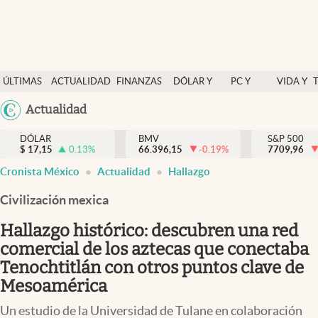
Últimas Noticias
ÚLTIMAS
ACTUALIDAD
FINANZAS
DÓLAR Y
PC Y
VIDA Y
Actualidad
NOTICIAS
Y
MERCADOS
CELULAR
ESTILO
Argentina
Actualidad
Finanzas y economía
ECONOMÍA
España
Dólar y mercados
DÓLAR
BMV
S&P 500
$
17,15
0.13
%
66.396,15
-0.19
%
México
7709,96
Internacionales
Cronista México
Actualidad
Hallazgo
USA
Opinión
Colombia
Civilización mexica
Uruguay
Brand Strategy
Hallazgo histórico: descubren una red
Pc y celular
comercial de los aztecas que conectaba
Tenochtitlán con otros puntos clave de
Vida y estilo
Mesoamérica
Tv
Un estudio de la Universidad de Tulane en colaboración