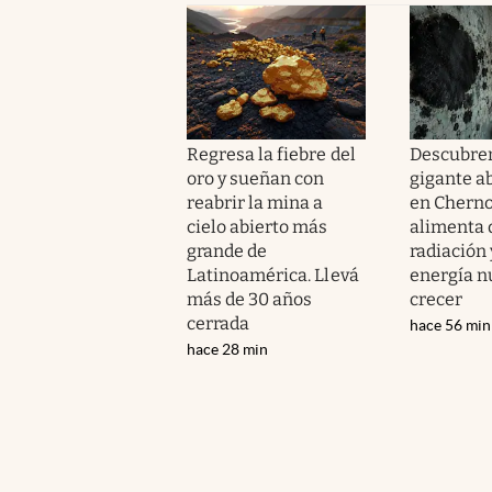
Regresa la fiebre del
Descubre
oro y sueñan con
gigante 
reabrir la mina a
en Cherno
cielo abierto más
alimenta 
grande de
radiación 
Latinoamérica. Llevá
energía n
más de 30 años
crecer
cerrada
hace 56 min
hace 28 min