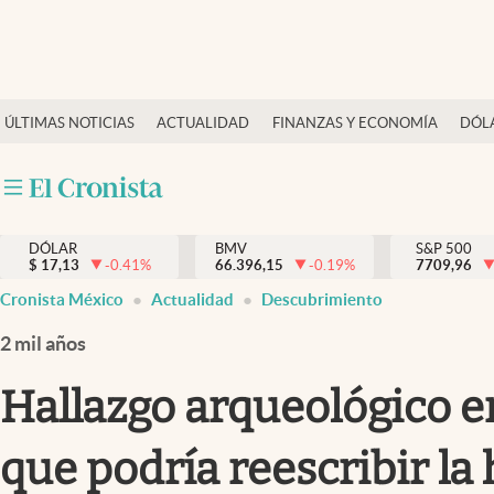
Últimas Noticias
ÚLTIMAS NOTICIAS
ACTUALIDAD
FINANZAS Y ECONOMÍA
DÓL
Actualidad
Finanzas y economía
Dólar y mercados
DÓLAR
BMV
S&P 500
Internacionales
$
17,13
-0.41
%
66.396,15
-0.19
%
7709,96
Opinión
Cronista México
Actualidad
Descubrimiento
Brand Strategy
2 mil años
Pc y celular
Hallazgo arqueológico en
Vida y estilo
que podría reescribir l
Tv