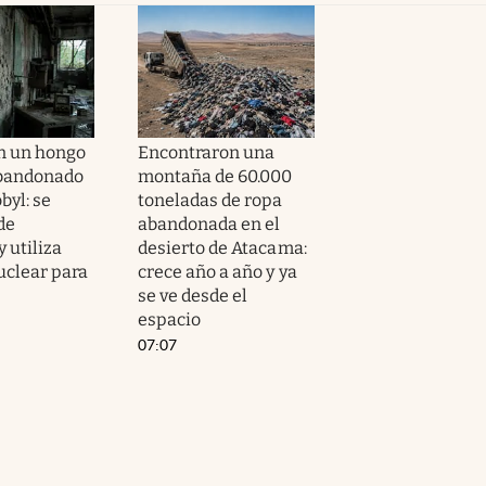
n un hongo
Encontraron una
abandonado
montaña de 60.000
byl: se
toneladas de ropa
de
abandonada en el
y utiliza
desierto de Atacama:
uclear para
crece año a año y ya
se ve desde el
espacio
07:07