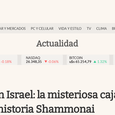
AR Y MERCADOS
PC Y CELULAR
VIDA Y ESTILO
TV
CLIMA
B
Actualidad
NASDAQ
BITCOIN
-0.18
%
26.348,35
-0.06
%
u$s
65.254,79
1.32
%
 Israel: la misteriosa c
a historia Shammonai