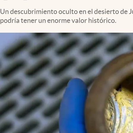
Clima
Un descubrimiento oculto en el desierto de J
Espiritualidad
podría tener un enorme valor histórico.
Mediakit
abre en nueva pestaña