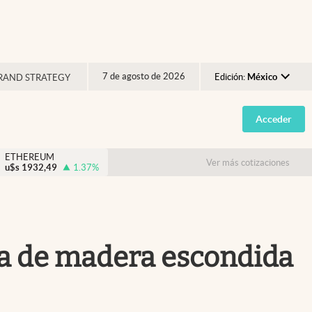
7 de agosto de 2026
Edición:
México
RAND STRATEGY
Argentina
Acceder
España
México
ETHEREUM
Ver más cotizaciones
u$s
1932,49
1.37
%
USA
Colombia
Uruguay
aja de madera escondida