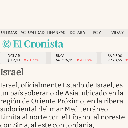
Últimas Noticias
ÚLTIMAS
ACTUALIDAD
FINANZAS
DÓLAR Y
PC Y
VIDA Y
Actualidad
NOTICIAS
Y
MERCADOS
CELULAR
ESTILO
Argentina
Finanzas y economía
ECONOMÍA
España
Dólar y mercados
DÓLAR
BMV
S&P 500
$
17,17
-0.22
%
66.396,15
-0.19
%
México
7723,55
Internacionales
USA
Israel
Opinión
Colombia
Israel, oficialmente Estado de Israel, es
Uruguay
Brand Strategy
un país soberano de Asia, ubicado en la
Pc y celular
región de Oriente Próximo, en la ribera
sudoriental del mar Mediterráneo.
Vida y estilo
Limita al norte con el Líbano, al noreste
Tv
con Siria, al este con Jordania,