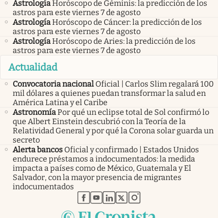
Astrología
Horóscopo de Géminis: la predicción de los
astros para este viernes 7 de agosto
Astrología
Horóscopo de Cáncer: la predicción de los
astros para este viernes 7 de agosto
Astrología
Horóscopo de Aries: la predicción de los
astros para este viernes 7 de agosto
Actualidad
Convocatoria nacional
Oficial | Carlos Slim regalará 100
mil dólares a quienes puedan transformar la salud en
América Latina y el Caribe
Astronomía
Por qué un eclipse total de Sol confirmó lo
que Albert Einstein descubrió con la Teoría de la
Relatividad General y por qué la Corona solar guarda un
secreto
Alerta bancos
Oficial y confirmado | Estados Unidos
endurece préstamos a indocumentados: la medida
impacta a países como de México, Guatemala y El
Salvador, con la mayor presencia de migrantes
indocumentados
abre en nueva pestaña
abre en nueva pestaña
abre en nueva pestaña
abre en nueva pestaña
abre en nueva pestaña