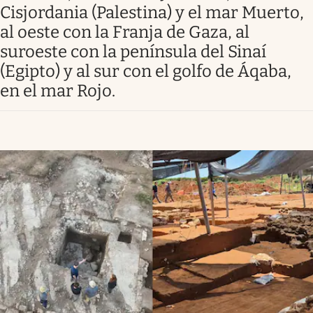
Clima
Cisjordania (Palestina) y el mar Muerto,
al oeste con la Franja de Gaza, al
Espiritualidad
suroeste con la península del Sinaí
Mediakit
(Egipto) y al sur con el golfo de Áqaba,
en el mar Rojo.
abre en nueva pestaña
México