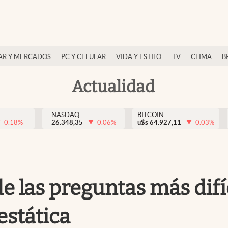
AR Y MERCADOS
PC Y CELULAR
VIDA Y ESTILO
TV
CLIMA
B
Actualidad
NASDAQ
BITCOIN
-0.18
%
26.348,35
-0.06
%
u$s
64.927,11
-0.03
%
 las preguntas más difíci
estática