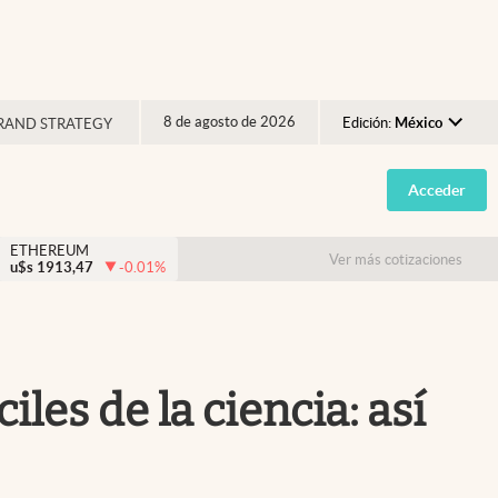
8 de agosto de 2026
Edición:
México
RAND STRATEGY
Argentina
Acceder
España
México
ETHEREUM
Ver más cotizaciones
u$s
1913,47
-0.01
%
USA
Colombia
Uruguay
les de la ciencia: así