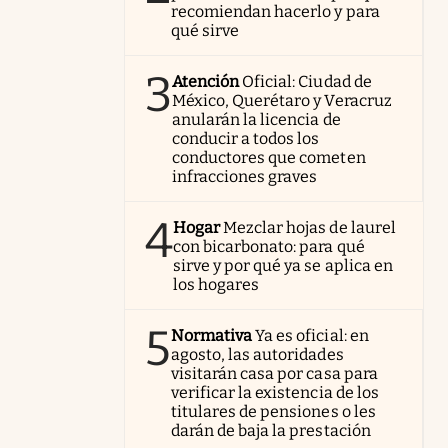
recomiendan hacerlo y para
qué sirve
3
Atención
Oficial: Ciudad de
México, Querétaro y Veracruz
anularán la licencia de
conducir a todos los
conductores que cometen
infracciones graves
4
Hogar
Mezclar hojas de laurel
con bicarbonato: para qué
sirve y por qué ya se aplica en
los hogares
5
Normativa
Ya es oficial: en
agosto, las autoridades
visitarán casa por casa para
verificar la existencia de los
titulares de pensiones o les
darán de baja la prestación