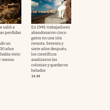
 salió a
En 1949, trabajadores
yas perdidas
abandonaron cinco
gatos en una isla
ndo un
remota. Setenta y
500 años
siete años después,
había visto
los científicos
ar menos
analizaron las
colonias y quedaron
helados
14:34