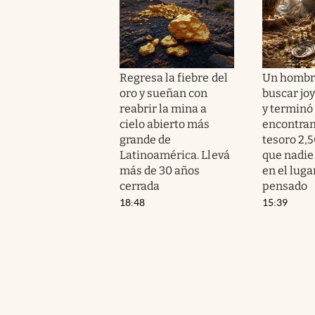
Regresa la fiebre del
Un hombre
oro y sueñan con
buscar jo
reabrir la mina a
y terminó
cielo abierto más
encontra
grande de
tesoro 2,
Latinoamérica. Llevá
que nadie 
más de 30 años
en el lug
cerrada
pensado
18:48
15:39