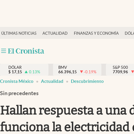
Últimas Noticias
ÚLTIMAS NOTICIAS
ACTUALIDAD
FINANZAS Y ECONOMÍA
DÓL
Actualidad
Finanzas y economía
Dólar y mercados
DÓLAR
BMV
S&P 500
Internacionales
$
17,15
0.13
%
66.396,15
-0.19
%
7709,96
Opinión
Cronista México
Actualidad
Descubrimiento
Brand Strategy
Sin precedentes
Pc y celular
Hallan respuesta a una de
Vida y estilo
funciona la electricidad 
Tv