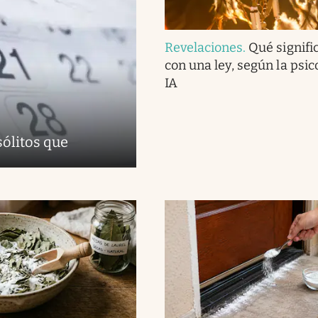
Revelaciones
.
Qué signifi
con una ley, según la psico
IA
sólitos que