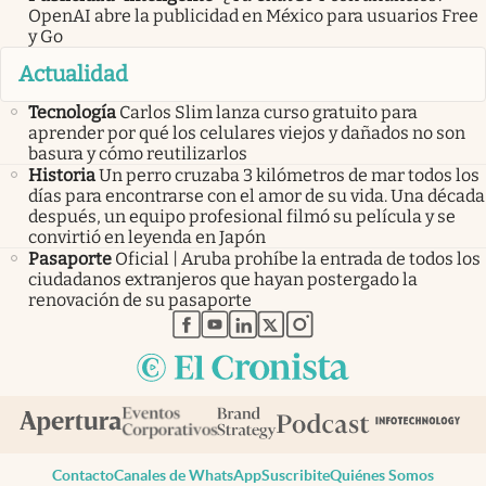
OpenAI abre la publicidad en México para usuarios Free
y Go
Actualidad
Tecnología
Carlos Slim lanza curso gratuito para
aprender por qué los celulares viejos y dañados no son
basura y cómo reutilizarlos
Historia
Un perro cruzaba 3 kilómetros de mar todos los
días para encontrarse con el amor de su vida. Una década
después, un equipo profesional filmó su película y se
convirtió en leyenda en Japón
Pasaporte
Oficial | Aruba prohíbe la entrada de todos los
ciudadanos extranjeros que hayan postergado la
renovación de su pasaporte
abre en nueva pestaña
abre en nueva pestaña
abre en nueva pestaña
abre en nueva pestaña
abre en nueva pestaña
Contacto
Canales de WhatsApp
Suscribite
Quiénes Somos