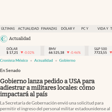
Últimas Noticias
ÚLTIMAS
ACTUALIDAD
FINANZAS
DÓLAR Y
PC Y
VIDA Y
Actualidad
NOTICIAS
Y
MERCADOS
CELULAR
ESTILO
Argentina
Actualidad
Finanzas y economía
ECONOMÍA
España
Dólar y mercados
DÓLAR
BMV
S&P 500
$
17,21
-0.02
%
66.525,18
-0.46
%
México
7723,55
Internacionales
Cronista México
Actualidad
Gobierno
USA
Opinión
Colombia
En Senado
Uruguay
Brand Strategy
Gobierno lanza pedido a USA para
Pc y celular
adiestrar a militares locales: cómo
impactará al país
Vida y estilo
La Secretaría de Gobernación envió una solicitud para
Tv
permitir el ingreso del personal militar estadounidense al