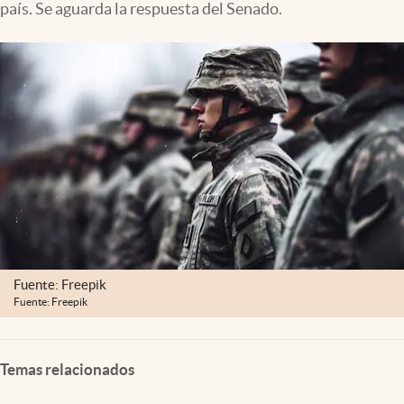
país. Se aguarda la respuesta del Senado.
Clima
Espiritualidad
Mediakit
abre en nueva pestaña
México
Fuente: Freepik
Fuente: Freepik
Temas relacionados