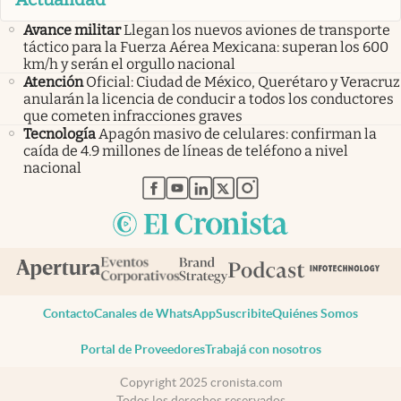
Avance militar
Llegan los nuevos aviones de transporte
táctico para la Fuerza Aérea Mexicana: superan los 600
km/h y serán el orgullo nacional
Atención
Oficial: Ciudad de México, Querétaro y Veracruz
anularán la licencia de conducir a todos los conductores
que cometen infracciones graves
Tecnología
Apagón masivo de celulares: confirman la
caída de 4.9 millones de líneas de teléfono a nivel
nacional
abre en nueva pestaña
abre en nueva pestaña
abre en nueva pestaña
abre en nueva pestaña
abre en nueva pestaña
Contacto
Canales de WhatsApp
Suscribite
Quiénes Somos
Portal de Proveedores
Trabajá con nosotros
Copyright 2025 cronista.com
Todos los derechos reservados