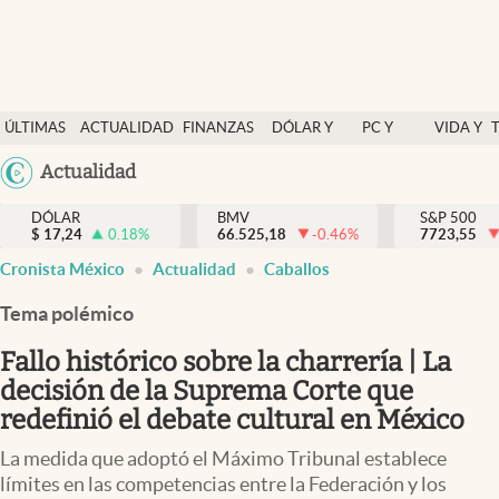
Últimas Noticias
ÚLTIMAS
ACTUALIDAD
FINANZAS
DÓLAR Y
PC Y
VIDA Y
Actualidad
NOTICIAS
Y
MERCADOS
CELULAR
ESTILO
Argentina
Actualidad
Finanzas y economía
ECONOMÍA
España
Dólar y mercados
DÓLAR
BMV
S&P 500
$
17,24
0.18
%
66.525,18
-0.46
%
México
7723,55
Internacionales
Cronista México
Actualidad
Caballos
USA
Opinión
Colombia
Tema polémico
Uruguay
Brand Strategy
Fallo histórico sobre la charrería | La
Pc y celular
decisión de la Suprema Corte que
redefinió el debate cultural en México
Vida y estilo
La medida que adoptó el Máximo Tribunal establece
Tv
límites en las competencias entre la Federación y los