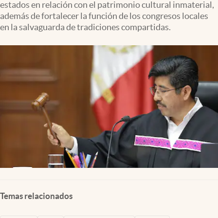
estados en relación con el patrimonio cultural inmaterial,
Clima
además de fortalecer la función de los congresos locales
Espiritualidad
en la salvaguarda de tradiciones compartidas.
Mediakit
abre en nueva pestaña
México
Temas relacionados