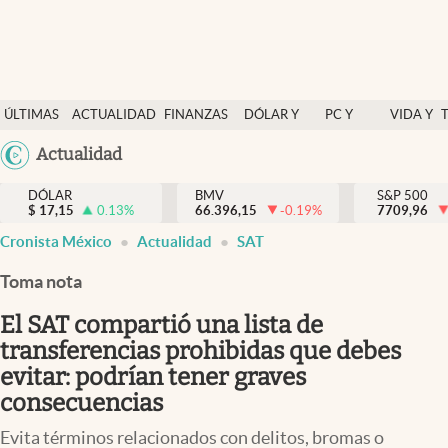
Últimas Noticias
ÚLTIMAS
ACTUALIDAD
FINANZAS
DÓLAR Y
PC Y
VIDA Y
Actualidad
NOTICIAS
Y
MERCADOS
CELULAR
ESTILO
Argentina
Actualidad
Finanzas y economía
ECONOMÍA
España
Dólar y mercados
DÓLAR
BMV
S&P 500
$
17,15
0.13
%
66.396,15
-0.19
%
México
7709,96
Internacionales
Cronista México
Actualidad
SAT
USA
Opinión
Colombia
Toma nota
Uruguay
Brand Strategy
El SAT compartió una lista de
Pc y celular
transferencias prohibidas que debes
evitar: podrían tener graves
Vida y estilo
consecuencias
Tv
Evita términos relacionados con delitos, bromas o