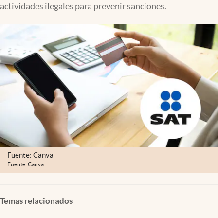
actividades ilegales para prevenir sanciones.
Clima
Espiritualidad
Mediakit
abre en nueva pestaña
México
Fuente: Canva
Fuente: Canva
Temas relacionados