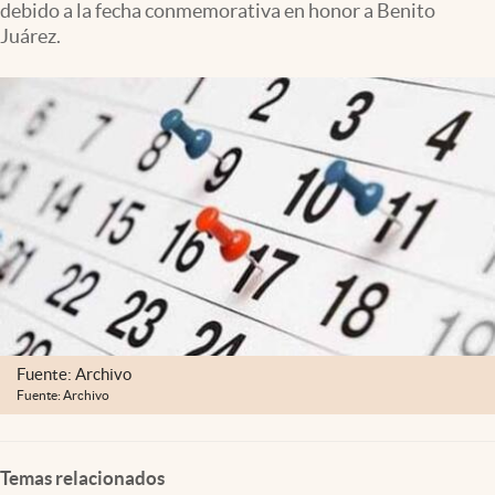
debido a la fecha conmemorativa en honor a Benito
Clima
Juárez.
Espiritualidad
Mediakit
abre en nueva pestaña
México
Fuente: Archivo
Fuente: Archivo
Temas relacionados