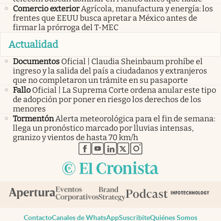
Comercio exterior
Agrícola, manufactura y energía: los
frentes que EEUU busca apretar a México antes de
firmar la prórroga del T-MEC
Actualidad
Documentos
Oficial | Claudia Sheinbaum prohíbe el
ingreso y la salida del país a ciudadanos y extranjeros
que no completaron un trámite en su pasaporte
Fallo
Oficial | La Suprema Corte ordena anular este tipo
de adopción por poner en riesgo los derechos de los
menores
Tormentón
Alerta meteorológica para el fin de semana:
llega un pronóstico marcado por lluvias intensas,
granizo y vientos de hasta 70 km/h
abre en nueva pestaña
abre en nueva pestaña
abre en nueva pestaña
abre en nueva pestaña
abre en nueva pestaña
Contacto
Canales de WhatsApp
Suscribite
Quiénes Somos