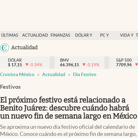
Últimas Noticias
ÚLTIMAS
ACTUALIDAD
FINANZAS
DÓLAR Y
PC Y
VIDA Y
Actualidad
NOTICIAS
Y
MERCADOS
CELULAR
ESTILO
Argentina
Actualidad
Finanzas y economía
ECONOMÍA
España
Dólar y mercados
DÓLAR
BMV
S&P 500
$
17,15
-0.34
%
66.396,15
-0.19
%
México
7709,96
Internacionales
Cronista México
Actualidad
Dia Festivo
USA
Opinión
Colombia
Festivos
Uruguay
Brand Strategy
El próximo festivo está relacionado a
Pc y celular
Benito Juárez: descubre cuándo habrá
un nuevo fin de semana largo en México
Vida y estilo
Se aproxima un nuevo día festivo oficial del calendario de
Tv
México. Conoce cuándo es el próximo fin de semana largo,