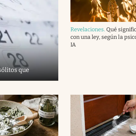
Revelaciones
.
Qué signifi
con una ley, según la psico
IA
sólitos que