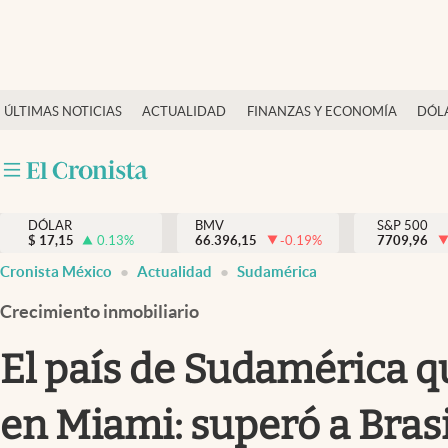
Últimas Noticias
ÚLTIMAS NOTICIAS
ACTUALIDAD
FINANZAS Y ECONOMÍA
DÓL
Actualidad
Finanzas y economía
Dólar y mercados
DÓLAR
BMV
S&P 500
Internacionales
$
17,15
0.13
%
66.396,15
-0.19
%
7709,96
Opinión
Cronista México
Actualidad
Sudamérica
Brand Strategy
Crecimiento inmobiliario
Pc y celular
El país de Sudamérica q
Vida y estilo
en Miami: superó a Brasi
Tv