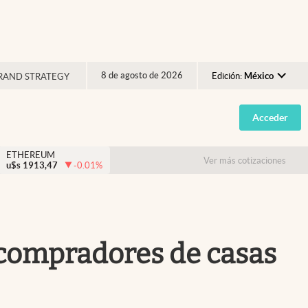
8 de agosto de 2026
Edición:
México
RAND STRATEGY
Argentina
Acceder
España
México
ETHEREUM
Ver más cotizaciones
u$s
1913,47
-0.01
%
USA
Colombia
Uruguay
 compradores de casas