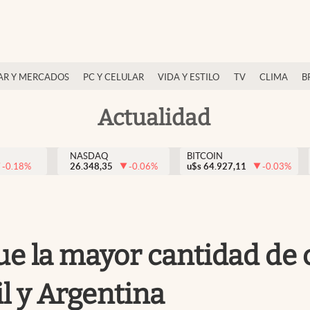
AR Y MERCADOS
PC Y CELULAR
VIDA Y ESTILO
TV
CLIMA
B
Actualidad
NASDAQ
BITCOIN
-0.18
%
26.348,35
-0.06
%
u$s
64.927,11
-0.03
%
ue la mayor cantidad de
l y Argentina