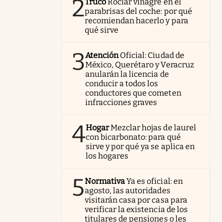
2
Truco
Rociar vinagre en el
parabrisas del coche: por qué
recomiendan hacerlo y para
qué sirve
3
Atención
Oficial: Ciudad de
México, Querétaro y Veracruz
anularán la licencia de
conducir a todos los
conductores que cometen
infracciones graves
4
Hogar
Mezclar hojas de laurel
con bicarbonato: para qué
sirve y por qué ya se aplica en
los hogares
5
Normativa
Ya es oficial: en
agosto, las autoridades
visitarán casa por casa para
verificar la existencia de los
titulares de pensiones o les