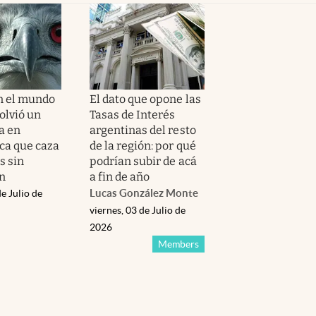
n el mundo
El dato que opone las
olvió un
Tasas de Interés
a en
argentinas del resto
ca que caza
de la región: por qué
s sin
podrían subir de acá
n
a fin de año
Lucas González Monte
e Julio de
viernes, 03 de Julio de
2026
Members