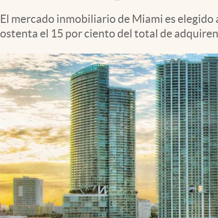
Clima
El mercado inmobiliario de Miami es elegido 
Espiritualidad
ostenta el 15 por ciento del total de adquire
Mediakit
abre en nueva pestaña