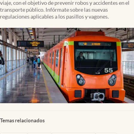
viaje, con el objetivo de prevenir robos y accidentes en el
Clima
transporte público. Infórmate sobre las nuevas
Espiritualidad
regulaciones aplicables a los pasillos y vagones.
Mediakit
abre en nueva pestaña
México
Temas relacionados