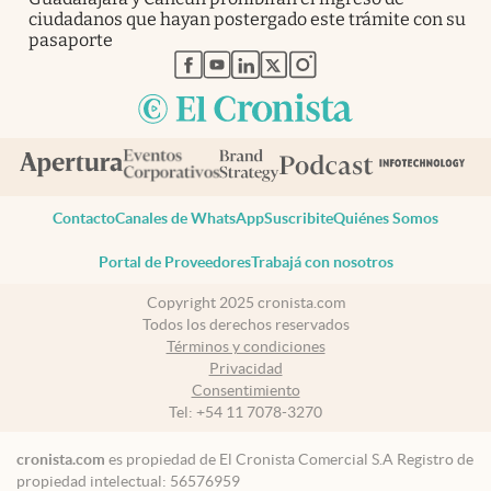
ciudadanos que hayan postergado este trámite con su
pasaporte
abre en nueva pestaña
abre en nueva pestaña
abre en nueva pestaña
abre en nueva pestaña
abre en nueva pestaña
Contacto
Canales de WhatsApp
Suscribite
Quiénes Somos
Portal de Proveedores
Trabajá con nosotros
Copyright 2025 cronista.com
Todos los derechos reservados
Términos y condiciones
Privacidad
Consentimiento
Tel:
+54 11 7078-3270
cronista.com
es propiedad de El Cronista Comercial S.A Registro de
propiedad intelectual: 56576959