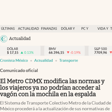
Últimas Noticias
ÚLTIMAS
ACTUALIDAD
FINANZAS
DÓLAR Y
PC Y
VIDA Y
Actualidad
NOTICIAS
Y
MERCADOS
CELULAR
ESTILO
Argentina
Actualidad
Finanzas y economía
ECONOMÍA
España
Dólar y mercados
DÓLAR
BMV
S&P 500
$
17,15
0.13
%
66.396,15
-0.19
%
México
7709,96
Internacionales
Cronista México
Actualidad
Transporte
USA
Opinión
Colombia
Comunicado oficial
Uruguay
Brand Strategy
El Metro CDMX modifica las normas y
Pc y celular
los viajeros ya no podrían acceder al
vagón con la mochila en la espalda
Vida y estilo
El Sistema de Transporte Colectivo Metro de la Ciudad de
Tv
México procederá a la actualización de sus normativas de