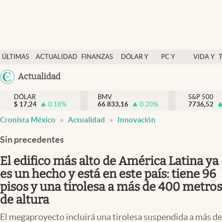
Últimas Noticias
ÚLTIMAS
ACTUALIDAD
FINANZAS
DÓLAR Y
PC Y
VIDA Y
Actualidad
NOTICIAS
Y
MERCADOS
CELULAR
ESTILO
Argentina
Actualidad
Finanzas y economía
ECONOMÍA
España
Dólar y mercados
DÓLAR
BMV
S&P 500
$
17,24
0.18
%
66.833,16
0.20
%
México
7736,52
Internacionales
Cronista México
Actualidad
Innovación
USA
Opinión
Colombia
Sin precedentes
Uruguay
Brand Strategy
El edifico más alto de América Latina ya
Pc y celular
es un hecho y está en este país: tiene 96
pisos y una tirolesa a más de 400 metros
Vida y estilo
de altura
Tv
El megaproyecto incluirá una tirolesa suspendida a más de