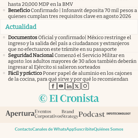
hasta 20,000 MDP en la BMV
Beneficio
Confirmado | Infonavit deposita 70 mil pesos a
quienes cumplan tres requisitos clave en agosto 2026
Actualidad
Documentos
Oficial y confirmado| México restringe el
ingreso y la salida del país a ciudadanos y extranjeros
que no efectuaron este trámite en su pasaporte
Seguridad Nacional
Comenzó el Servicio Militar en
agosto: los adultos mayores de 30 años también deberán
ingresar al Ejército si salieron sorteados
Fácil y práctico
Poner papel de aluminio en los cajones
de la cocina, para qué sirve y por qué lo recomiendan
abre en nueva pestaña
abre en nueva pestaña
abre en nueva pestaña
abre en nueva pestaña
abre en nueva pestaña
Contacto
Canales de WhatsApp
Suscribite
Quiénes Somos