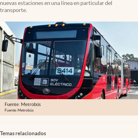
nuevas estaciones en una línea en particular del
Clima
transporte.
Espiritualidad
Mediakit
abre en nueva pestaña
México
Fuente: Metrobús
Fuente: Metrobús
Temas relacionados