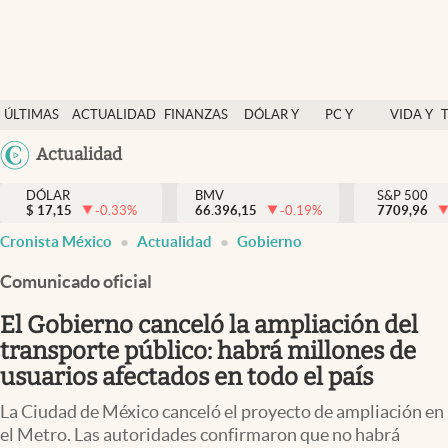
Últimas Noticias
ÚLTIMAS
ACTUALIDAD
FINANZAS
DÓLAR Y
PC Y
VIDA Y
Actualidad
NOTICIAS
Y
MERCADOS
CELULAR
ESTILO
Argentina
Actualidad
Finanzas y economía
ECONOMÍA
España
Dólar y mercados
DÓLAR
BMV
S&P 500
$
17,15
-0.33
%
66.396,15
-0.19
%
México
7709,96
Internacionales
Cronista México
Actualidad
Gobierno
USA
Opinión
Colombia
Comunicado oficial
Uruguay
Brand Strategy
El Gobierno canceló la ampliación del
Pc y celular
transporte público: habrá millones de
usuarios afectados en todo el país
Vida y estilo
La Ciudad de México canceló el proyecto de ampliación en
Tv
el Metro. Las autoridades confirmaron que no habrá