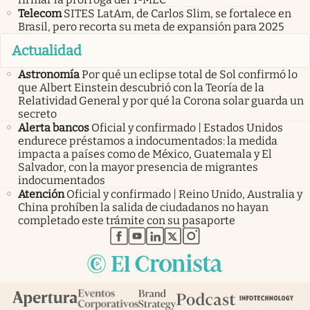
Telecom
SITES LatAm, de Carlos Slim, se fortalece en
Brasil, pero recorta su meta de expansión para 2025
Actualidad
Astronomía
Por qué un eclipse total de Sol confirmó lo
que Albert Einstein descubrió con la Teoría de la
Relatividad General y por qué la Corona solar guarda un
secreto
Alerta bancos
Oficial y confirmado | Estados Unidos
endurece préstamos a indocumentados: la medida
impacta a países como de México, Guatemala y El
Salvador, con la mayor presencia de migrantes
indocumentados
Atención
Oficial y confirmado | Reino Unido, Australia y
China prohíben la salida de ciudadanos no hayan
completado este trámite con su pasaporte
abre en nueva pestaña
abre en nueva pestaña
abre en nueva pestaña
abre en nueva pestaña
abre en nueva pestaña