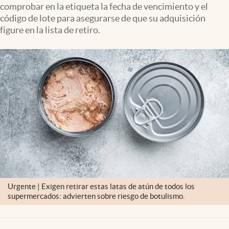
comprobar en la etiqueta la fecha de vencimiento y el
Clima
código de lote para asegurarse de que su adquisición
Espiritualidad
figure en la lista de retiro.
Mediakit
abre en nueva pestaña
México
Urgente | Exigen retirar estas latas de atún de todos los
supermercados: advierten sobre riesgo de botulismo.