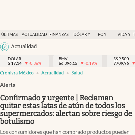
Últimas Noticias
ÚLTIMAS
ACTUALIDAD
FINANZAS
DÓLAR Y
PC Y
VIDA Y
Actualidad
NOTICIAS
Y
MERCADOS
CELULAR
ESTILO
Argentina
Actualidad
Finanzas y economía
ECONOMÍA
España
Dólar y mercados
DÓLAR
BMV
S&P 500
$
17,14
-0.36
%
66.396,15
-0.19
%
México
7709,96
Internacionales
Cronista México
Actualidad
Salud
USA
Opinión
Colombia
Alerta
Uruguay
Brand Strategy
Confirmado y urgente | Reclaman
Pc y celular
quitar estas latas de atún de todos los
supermercados: alertan sobre riesgo de
Vida y estilo
botulismo
Tv
Los consumidores que han comprado productos pueden