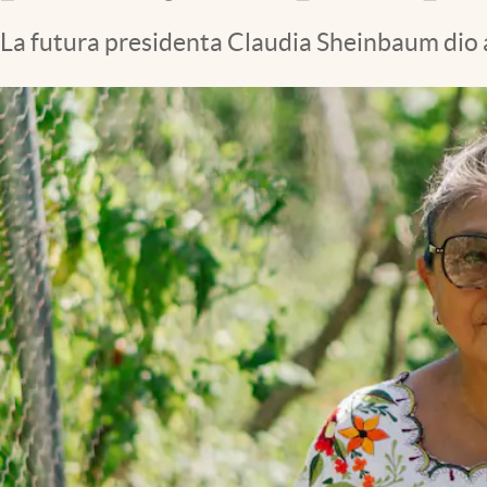
Clima
La futura presidenta Claudia Sheinbaum dio a
Espiritualidad
Mediakit
abre en nueva pestaña