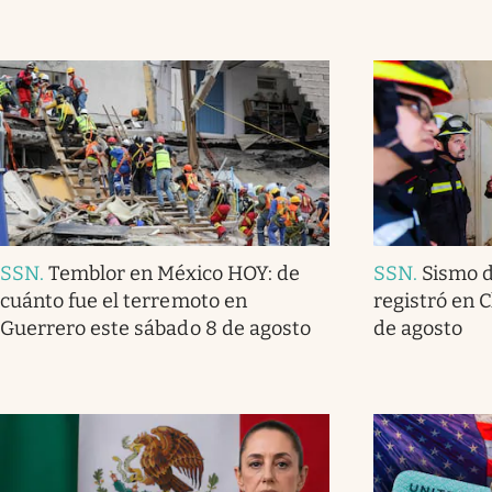
SSN
.
Temblor en México HOY: de
SSN
.
Sismo d
cuánto fue el terremoto en
registró en 
Guerrero este sábado 8 de agosto
de agosto