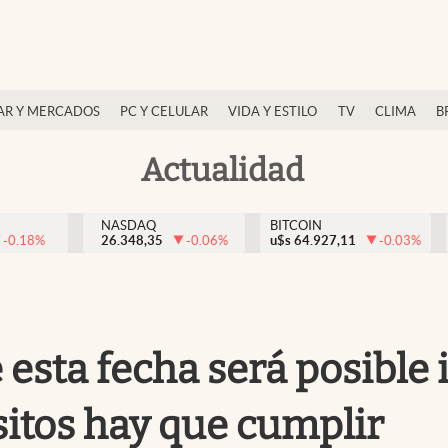
AR Y MERCADOS
PC Y CELULAR
VIDA Y ESTILO
TV
CLIMA
B
Actualidad
NASDAQ
BITCOIN
-0.18
%
26.348,35
-0.06
%
u$s
64.927,11
-0.03
%
 esta fecha será posible 
sitos hay que cumplir