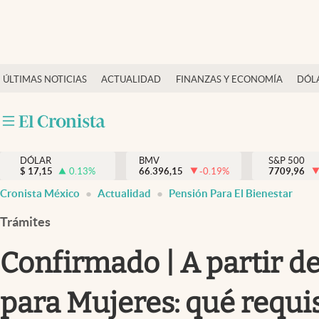
Últimas Noticias
ÚLTIMAS NOTICIAS
ACTUALIDAD
FINANZAS Y ECONOMÍA
DÓL
Actualidad
Finanzas y economía
Dólar y mercados
DÓLAR
BMV
S&P 500
Internacionales
$
17,15
0.13
%
66.396,15
-0.19
%
7709,96
Opinión
Cronista México
Actualidad
Pensión Para El Bienestar
Brand Strategy
Trámites
Pc y celular
Confirmado | A partir de
Vida y estilo
para Mujeres: qué requi
Tv