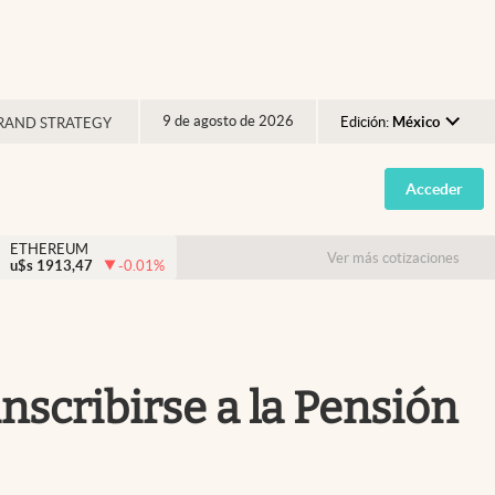
9 de agosto de 2026
Edición:
México
RAND STRATEGY
Argentina
Acceder
España
México
ETHEREUM
Ver más cotizaciones
u$s
1913,47
-0.01
%
USA
Colombia
Uruguay
inscribirse a la Pensión