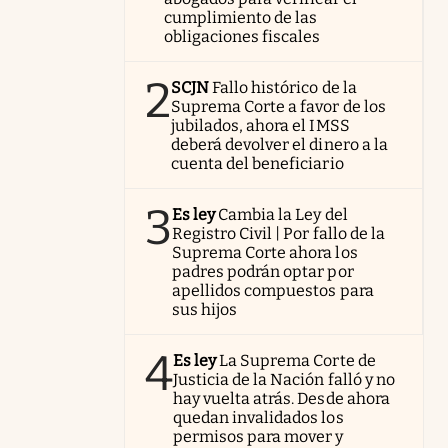
cumplimiento de las
obligaciones fiscales
2
SCJN
Fallo histórico de la
Suprema Corte a favor de los
jubilados, ahora el IMSS
deberá devolver el dinero a la
cuenta del beneficiario
3
Es ley
Cambia la Ley del
Registro Civil | Por fallo de la
Suprema Corte ahora los
padres podrán optar por
apellidos compuestos para
sus hijos
4
Es ley
La Suprema Corte de
Justicia de la Nación falló y no
hay vuelta atrás. Desde ahora
quedan invalidados los
permisos para mover y