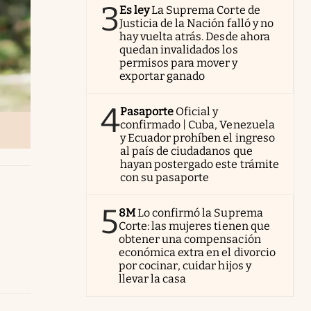
3
Es ley
La Suprema Corte de
Justicia de la Nación falló y no
hay vuelta atrás. Desde ahora
quedan invalidados los
permisos para mover y
exportar ganado
4
Pasaporte
Oficial y
confirmado | Cuba, Venezuela
y Ecuador prohíben el ingreso
al país de ciudadanos que
hayan postergado este trámite
con su pasaporte
5
8M
Lo confirmó la Suprema
Corte: las mujeres tienen que
obtener una compensación
económica extra en el divorcio
por cocinar, cuidar hijos y
llevar la casa