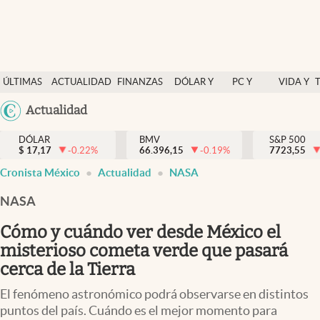
Últimas Noticias
ÚLTIMAS
ACTUALIDAD
FINANZAS
DÓLAR Y
PC Y
VIDA Y
Actualidad
NOTICIAS
Y
MERCADOS
CELULAR
ESTILO
Argentina
Actualidad
Finanzas y economía
ECONOMÍA
España
Dólar y mercados
DÓLAR
BMV
S&P 500
$
17,17
-0.22
%
66.396,15
-0.19
%
México
7723,55
Internacionales
Cronista México
Actualidad
NASA
USA
Opinión
Colombia
NASA
Uruguay
Brand Strategy
Cómo y cuándo ver desde México el
Pc y celular
misterioso cometa verde que pasará
cerca de la Tierra
Vida y estilo
El fenómeno astronómico podrá observarse en distintos
Tv
puntos del país. Cuándo es el mejor momento para