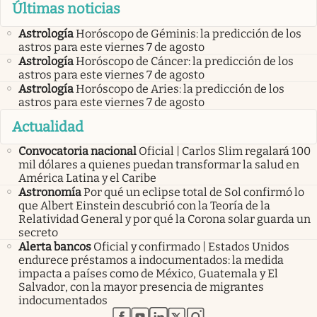
Últimas noticias
Astrología
Horóscopo de Géminis: la predicción de los
astros para este viernes 7 de agosto
Astrología
Horóscopo de Cáncer: la predicción de los
astros para este viernes 7 de agosto
Astrología
Horóscopo de Aries: la predicción de los
astros para este viernes 7 de agosto
Actualidad
Convocatoria nacional
Oficial | Carlos Slim regalará 100
mil dólares a quienes puedan transformar la salud en
América Latina y el Caribe
Astronomía
Por qué un eclipse total de Sol confirmó lo
que Albert Einstein descubrió con la Teoría de la
Relatividad General y por qué la Corona solar guarda un
secreto
Alerta bancos
Oficial y confirmado | Estados Unidos
endurece préstamos a indocumentados: la medida
impacta a países como de México, Guatemala y El
Salvador, con la mayor presencia de migrantes
indocumentados
abre en nueva pestaña
abre en nueva pestaña
abre en nueva pestaña
abre en nueva pestaña
abre en nueva pestaña