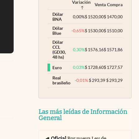
Variación
Venta
Compra
Dólar
0,00
%
$
1520,00
$
1470,00
BNA
Dólar
-0,65
%
$
1530,00
$
1510,00
Blue
Dólar
CCL
0,30
%
$
1576,16
$
1571,86
(GD30,
48 hs)
0,03
%
$
1728,60
$
1727,57
Euro
Real
-0,01
%
$
293,39
$
293,29
brasileño
Las más leídas de Información
General
Oficial
Por nueva Ley de