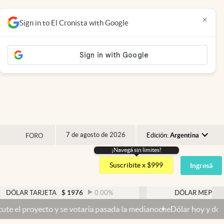
×
Sign in to El Cronista with Google
7 de agosto de 2026
Edición:
Argentina
FORO
¡Navegá sin limites!
Argentina
Suscribite x $999
Ingresá
España
México
TARJETA
$
1976
0.00
%
DÓLAR MEP
$
1521,52
USA
o y se votaría pasada la medianoche
Dólar hoy y dólar blue hoy: cuá
Colombia