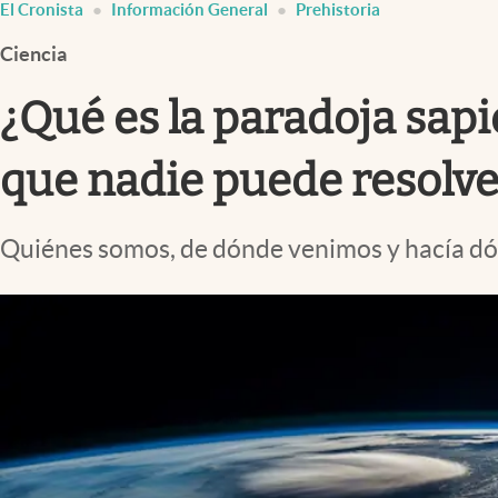
El Cronista
Información General
Prehistoria
Infotechnology
Ciencia
Clase
Clima
¿Qué es la paradoja sapi
Mundial 2026
que nadie puede resolve
Eventos Corporativos
El Cronista Studio
Quiénes somos, de dónde venimos y hacía dón
Mediakit
abre en nueva pestaña