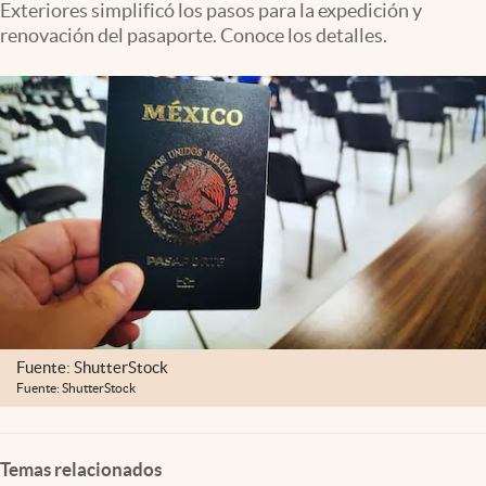
Exteriores simplificó los pasos para la expedición y
Clima
renovación del pasaporte. Conoce los detalles.
Espiritualidad
Mediakit
abre en nueva pestaña
México
Fuente: ShutterStock
Fuente: ShutterStock
Temas relacionados