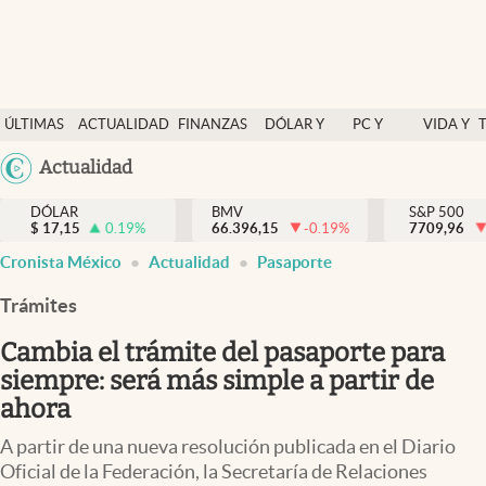
Últimas Noticias
ÚLTIMAS
ACTUALIDAD
FINANZAS
DÓLAR Y
PC Y
VIDA Y
Actualidad
NOTICIAS
Y
MERCADOS
CELULAR
ESTILO
Argentina
Actualidad
Finanzas y economía
ECONOMÍA
España
Dólar y mercados
DÓLAR
BMV
S&P 500
$
17,15
0.19
%
66.396,15
-0.19
%
México
7709,96
Internacionales
Cronista México
Actualidad
Pasaporte
USA
Opinión
Colombia
Trámites
Uruguay
Brand Strategy
Cambia el trámite del pasaporte para
Pc y celular
siempre: será más simple a partir de
ahora
Vida y estilo
A partir de una nueva resolución publicada en el Diario
Tv
Oficial de la Federación, la Secretaría de Relaciones