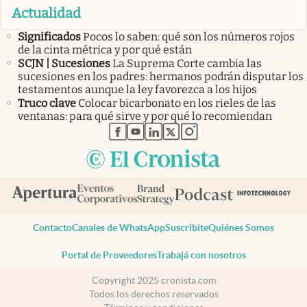
Actualidad
Significados
Pocos lo saben: qué son los números rojos
de la cinta métrica y por qué están
SCJN | Sucesiones
La Suprema Corte cambia las
sucesiones en los padres: hermanos podrán disputar los
testamentos aunque la ley favorezca a los hijos
Truco clave
Colocar bicarbonato en los rieles de las
ventanas: para qué sirve y por qué lo recomiendan
abre en nueva pestaña
abre en nueva pestaña
abre en nueva pestaña
abre en nueva pestaña
abre en nueva pestaña
Contacto
Canales de WhatsApp
Suscribite
Quiénes Somos
Portal de Proveedores
Trabajá con nosotros
Copyright 2025 cronista.com
Todos los derechos reservados