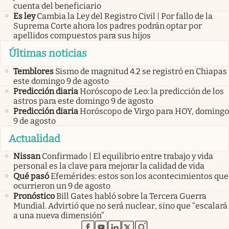
cuenta del beneficiario
Es ley
Cambia la Ley del Registro Civil | Por fallo de la
Suprema Corte ahora los padres podrán optar por
apellidos compuestos para sus hijos
Últimas noticias
Temblores
Sismo de magnitud 4.2 se registró en Chiapas
este domingo 9 de agosto
Predicción diaria
Horóscopo de Leo: la predicción de los
astros para este domingo 9 de agosto
Predicción diaria
Horóscopo de Virgo para HOY, domingo
9 de agosto
Actualidad
Nissan
Confirmado | El equilibrio entre trabajo y vida
personal es la clave para mejorar la calidad de vida
Qué pasó
Efemérides: estos son los acontecimientos que
ocurrieron un 9 de agosto
Pronóstico
Bill Gates habló sobre la Tercera Guerra
Mundial. Advirtió que no será nuclear, sino que “escalará
a una nueva dimensión”
abre en nueva pestaña
abre en nueva pestaña
abre en nueva pestaña
abre en nueva pestaña
abre en nueva pestaña