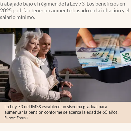
trabajado bajo el régimen de la Ley 73. Los beneficios en
Clima
2025 podrían tener un aumento basado en la inflación y el
Espiritualidad
salario mínimo.
Mediakit
abre en nueva pestaña
México
La Ley 73 del IMSS establece un sistema gradual para
aumentar la pensión conforme se acerca la edad de 65 años.
Fuente: Freepik