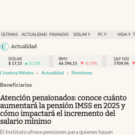
Últimas Noticias
ÚLTIMAS
ACTUALIDAD
FINANZAS
DÓLAR Y
PC Y
VIDA Y
Actualidad
NOTICIAS
Y
MERCADOS
CELULAR
ESTILO
Argentina
Actualidad
Finanzas y economía
ECONOMÍA
España
Dólar y mercados
DÓLAR
BMV
S&P 500
$
17,15
0.13
%
66.396,15
-0.19
%
México
7709,96
Internacionales
Cronista México
Actualidad
Pensiones
USA
Opinión
Colombia
Beneficiarios
Uruguay
Brand Strategy
Atención pensionados: conoce cuánto
Pc y celular
aumentará la pensión IMSS en 2025 y
cómo impactará el incremento del
Vida y estilo
salario mínimo
Tv
El Instituto ofrece pensiones para quienes hayan