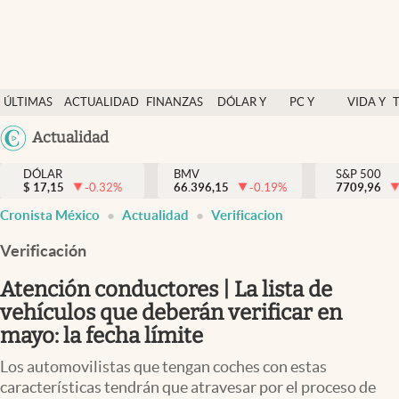
Últimas Noticias
ÚLTIMAS
ACTUALIDAD
FINANZAS
DÓLAR Y
PC Y
VIDA Y
Actualidad
NOTICIAS
Y
MERCADOS
CELULAR
ESTILO
Argentina
Actualidad
Finanzas y economía
ECONOMÍA
España
Dólar y mercados
DÓLAR
BMV
S&P 500
$
17,15
-0.32
%
66.396,15
-0.19
%
México
7709,96
Internacionales
Cronista México
Actualidad
Verificacion
USA
Opinión
Colombia
Verificación
Uruguay
Brand Strategy
Atención conductores | La lista de
Pc y celular
vehículos que deberán verificar en
mayo: la fecha límite
Vida y estilo
Los automovilistas que tengan coches con estas
Tv
características tendrán que atravesar por el proceso de