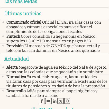
Las más leídas
Últimas noticias
Comunicado oficial
Oficial | El SAT irá a las casas con
abogados y cámaras especiales para verificar el
cumplimiento de las obligaciones fiscales
Fintech
Cobre consolida su hegemonía en México:
supera los 1,500 MDD mensuales en pagos B2B
Previsión
El mercado de 776 MDD que banca, retail y
telecom buscan dominar en México antes que nadie
Actualidad
Alerta
Megacorte de agua en México del 5 al 8 de agosto:
estas son las colonias que se quedarán sin suministro
Normativa
Ya es oficial: en agosto, las autoridades
visitarán casa por casa para verificar la existencia de los
titulares de pensiones o les darán de baja la prestación
Desarrollo
Adiós para siempre al papel higiénico y
cambia la forma de ir al baño
abre en nueva pestaña
abre en nueva pestaña
abre en nueva pestaña
abre en nueva pestaña
abre en nueva pestaña