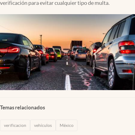
verificación para evitar cualquier tipo de multa.
Clima
Espiritualidad
Mediakit
abre en nueva pestaña
México
Temas relacionados
verificacion
vehículos
México