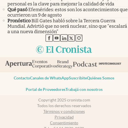
personal es la clave para mejorar la calidad de vida
Qué pasó
Efemérides: estos son los acontecimientos que
ocurrieron un 9 de agosto
Pronóstico
Bill Gates habló sobre la Tercera Guerra
Mundial. Advirtió que no será nuclear, sino que “escalará
a una nueva dimensión”
abre en nueva pestaña
abre en nueva pestaña
abre en nueva pestaña
abre en nueva pestaña
abre en nueva pestaña
Contacto
Canales de WhatsApp
Suscribite
Quiénes Somos
Portal de Proveedores
Trabajá con nosotros
Copyright 2025 cronista.com
Todos los derechos reservados
Términos y condiciones
Privacidad
Consentimiento