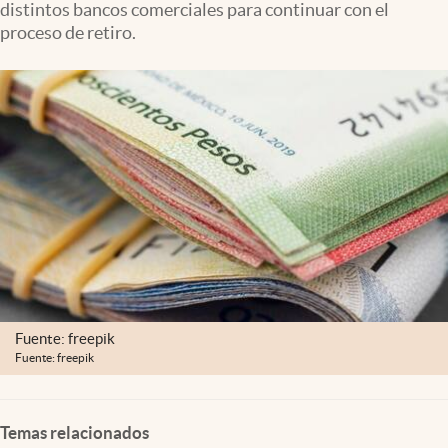
distintos bancos comerciales para continuar con el
Clima
proceso de retiro.
Espiritualidad
Mediakit
abre en nueva pestaña
México
Fuente: freepik
Fuente: freepik
Temas relacionados