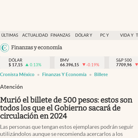
Últimas Noticias
ÚLTIMAS
ACTUALIDAD
FINANZAS
DÓLAR Y
PC Y
VIDA Y
Actualidad
NOTICIAS
Y
MERCADOS
CELULAR
ESTILO
Argentina
Finanzas y economía
Finanzas y economía
ECONOMÍA
España
Dólar y mercados
DÓLAR
BMV
S&P 500
$
17,15
0.13
%
66.396,15
-0.19
%
México
7709,96
Internacionales
Cronista México
Finanzas Y Economía
Billete
USA
Opinión
Colombia
Atención
Uruguay
Brand Strategy
Murió el billete de 500 pesos: estos son
Pc y celular
todos los que el Gobierno sacará de
circulación en 2024
Vida y estilo
Las personas que tengan estos ejemplares podrán seguir
Tv
utilizándolos aunque se recomienda acercarlos a los