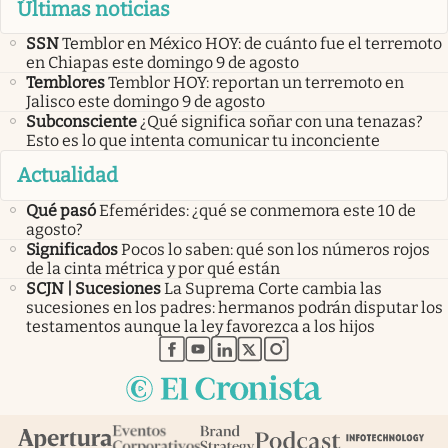
Últimas noticias
SSN
Temblor en México HOY: de cuánto fue el terremoto
en Chiapas este domingo 9 de agosto
Temblores
Temblor HOY: reportan un terremoto en
Jalisco este domingo 9 de agosto
Subconsciente
¿Qué significa soñar con una tenazas?
Esto es lo que intenta comunicar tu inconciente
Actualidad
Qué pasó
Efemérides: ¿qué se conmemora este 10 de
agosto?
Significados
Pocos lo saben: qué son los números rojos
de la cinta métrica y por qué están
SCJN | Sucesiones
La Suprema Corte cambia las
sucesiones en los padres: hermanos podrán disputar los
testamentos aunque la ley favorezca a los hijos
abre en nueva pestaña
abre en nueva pestaña
abre en nueva pestaña
abre en nueva pestaña
abre en nueva pestaña