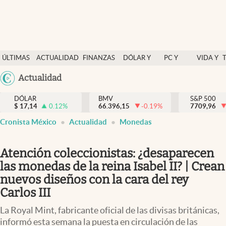
Últimas Noticias
ÚLTIMAS
ACTUALIDAD
FINANZAS
DÓLAR Y
PC Y
VIDA Y
Actualidad
NOTICIAS
Y
MERCADOS
CELULAR
ESTILO
Argentina
Actualidad
Finanzas y economía
ECONOMÍA
España
Dólar y mercados
DÓLAR
BMV
S&P 500
$
17,14
0.12
%
66.396,15
-0.19
%
México
7709,96
Internacionales
Cronista México
Actualidad
Monedas
USA
Opinión
Colombia
Atención coleccionistas: ¿desaparecen
Uruguay
Brand Strategy
las monedas de la reina Isabel II? | Crean
Pc y celular
nuevos diseños con la cara del rey
Carlos III
Vida y estilo
La Royal Mint, fabricante oficial de las divisas británicas,
Tv
informó esta semana la puesta en circulación de las