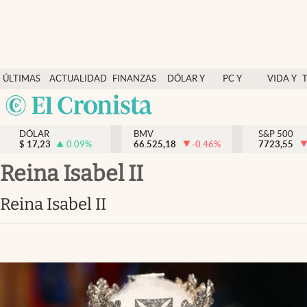
Últimas Noticias
ÚLTIMAS
ACTUALIDAD
FINANZAS
DÓLAR Y
PC Y
VIDA Y
Actualidad
NOTICIAS
Y
MERCADOS
CELULAR
ESTILO
Argentina
Finanzas y economía
ECONOMÍA
España
Dólar y mercados
DÓLAR
BMV
S&P 500
$
17,23
0.09
%
66.525,18
-0.46
%
México
7723,55
Internacionales
USA
reina Isabel II
Opinión
Colombia
reina Isabel II
Uruguay
Brand Strategy
Pc y celular
Vida y estilo
Tv