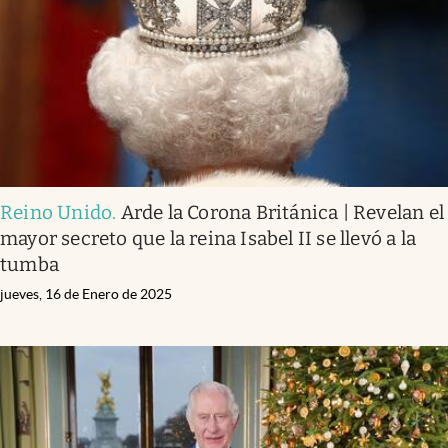
Clima
Espiritualidad
Mediakit
abre en nueva pestaña
México
Reino Unido
.
Arde la Corona Británica | Revelan el
mayor secreto que la reina Isabel II se llevó a la
tumba
jueves, 16 de Enero de 2025