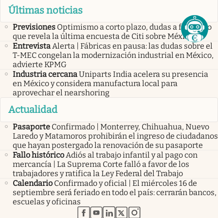
Últimas noticias
Previsiones
Optimismo a corto plazo, dudas a futuro: lo
que revela la última encuesta de Citi sobre México
Entrevista
Alerta | Fábricas en pausa: las dudas sobre el
T-MEC congelan la modernización industrial en México,
advierte KPMG
Industria cercana
Uniparts India acelera su presencia
en México y considera manufactura local para
aprovechar el nearshoring
Actualidad
Pasaporte
Confirmado | Monterrey, Chihuahua, Nuevo
Laredo y Matamoros prohibirán el ingreso de ciudadanos
que hayan postergado la renovación de su pasaporte
Fallo histórico
Adiós al trabajo infantil y al pago con
mercancía | La Suprema Corte falló a favor de los
trabajadores y ratifica la Ley Federal del Trabajo
Calendario
Confirmado y oficial | El miércoles 16 de
septiembre será feriado en todo el país: cerrarán bancos,
escuelas y oficinas
abre en nueva pestaña
abre en nueva pestaña
abre en nueva pestaña
abre en nueva pestaña
abre en nueva pestaña