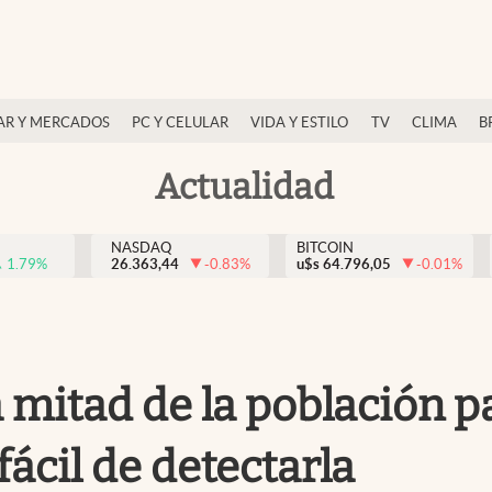
AR Y MERCADOS
PC Y CELULAR
VIDA Y ESTILO
TV
CLIMA
B
Actualidad
NASDAQ
BITCOIN
1.79
%
26.363,44
-0.83
%
u$s
64.796,05
-0.01
%
la mitad de la población
fácil de detectarla