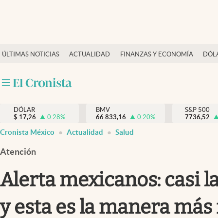
Últimas Noticias
ÚLTIMAS NOTICIAS
ACTUALIDAD
FINANZAS Y ECONOMÍA
DÓL
Actualidad
Finanzas y economía
Dólar y mercados
DÓLAR
BMV
S&P 500
Internacionales
$
17,26
0.28
%
66.833,16
0.20
%
7736,52
Opinión
Cronista México
Actualidad
Salud
Brand Strategy
Atención
Pc y celular
Alerta mexicanos: casi 
Vida y estilo
y esta es la manera más 
Tv