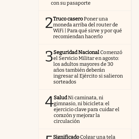
con su pasaporte
2
Truco casero
Poner una
moneda arriba del router de
WiFi | Para qué sirve y por qué
recomiendan hacerlo
3
Seguridad Nacional
Comenzó
el Servicio Militar en agosto:
los adultos mayores de 30
años también deberán
ingresar al Ejército si salieron
sorteados
4
Salud
Ni caminata, ni
gimnasio, ni bicicleta: el
ejercicio clave para cuidar el
corazón y mejorar la
circulación
Significado
Colgar una tela