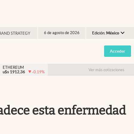
6 de agosto de 2026
Edición:
México
RAND STRATEGY
Argentina
Acceder
España
México
ETHEREUM
Ver más cotizaciones
u$s
1912,36
-0.19
%
USA
Colombia
Uruguay
 padece esta enfermedad