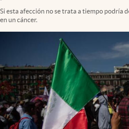
Clima
Si esta afección no se trata a tiempo podría
Espiritualidad
en un cáncer.
Mediakit
abre en nueva pestaña