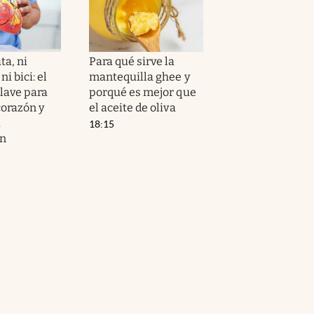
ta, ni
Para qué sirve la
i bici: el
mantequilla ghee y
clave para
porqué es mejor que
corazón y
el aceite de oliva
a
18:15
ón