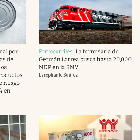
nal por
Ferrocarriles
.
La ferroviaria de
as de
Germán Larrea busca hasta 20,000
os |
MDP en la BMV
roductos
Estephanie Suárez
e riesgo
A en