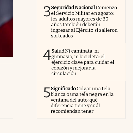
3
Seguridad Nacional
Comenzó
el Servicio Militar en agosto:
los adultos mayores de 30
años también deberán
ingresar al Ejército si salieron
sorteados
4
Salud
Ni caminata, ni
gimnasio, ni bicicleta: el
ejercicio clave para cuidar el
corazón y mejorar la
circulación
5
Significado
Colgar una tela
blanca o una tela negra en la
ventana del auto: qué
diferencia tiene y cuál
recomiendan tener