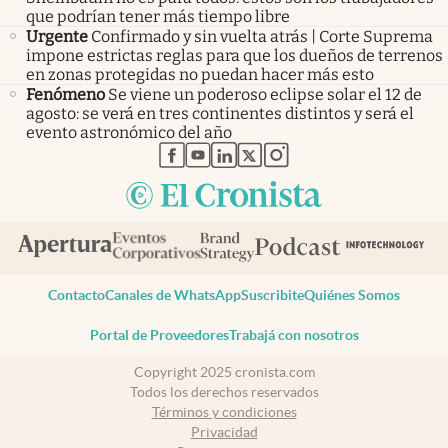
que podrían tener más tiempo libre
Urgente
Confirmado y sin vuelta atrás | Corte Suprema
impone estrictas reglas para que los dueños de terrenos
en zonas protegidas no puedan hacer más esto
Fenómeno
Se viene un poderoso eclipse solar el 12 de
agosto: se verá en tres continentes distintos y será el
evento astronómico del año
abre en nueva pestaña
abre en nueva pestaña
abre en nueva pestaña
abre en nueva pestaña
abre en nueva pestaña
Contacto
Canales de WhatsApp
Suscribite
Quiénes Somos
Portal de Proveedores
Trabajá con nosotros
Copyright 2025 cronista.com
Todos los derechos reservados
Términos y condiciones
Privacidad