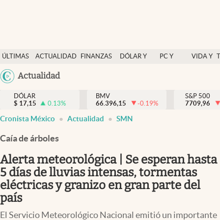
Últimas Noticias
ÚLTIMAS
ACTUALIDAD
FINANZAS
DÓLAR Y
PC Y
VIDA Y
Actualidad
NOTICIAS
Y
MERCADOS
CELULAR
ESTILO
Argentina
Actualidad
Finanzas y economía
ECONOMÍA
España
Dólar y mercados
DÓLAR
BMV
S&P 500
$
17,15
0.13
%
66.396,15
-0.19
%
México
7709,96
Internacionales
Cronista México
Actualidad
SMN
USA
Opinión
Colombia
Caía de árboles
Uruguay
Brand Strategy
Alerta meteorológica | Se esperan hasta
Pc y celular
5 días de lluvias intensas, tormentas
eléctricas y granizo en gran parte del
Vida y estilo
país
Tv
El Servicio Meteorológico Nacional emitió un importante