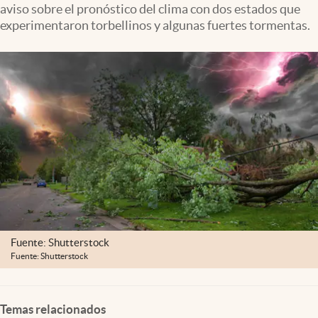
aviso sobre el pronóstico del clima con dos estados que
Clima
experimentaron torbellinos y algunas fuertes tormentas.
Espiritualidad
Mediakit
abre en nueva pestaña
México
Fuente: Shutterstock
Fuente: Shutterstock
Temas relacionados