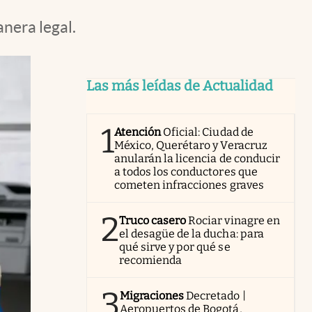
nera legal.
Las más leídas de Actualidad
1
Atención
Oficial: Ciudad de
México, Querétaro y Veracruz
anularán la licencia de conducir
a todos los conductores que
cometen infracciones graves
2
Truco casero
Rociar vinagre en
el desagüe de la ducha: para
qué sirve y por qué se
recomienda
3
Migraciones
Decretado |
Aeropuertos de Bogotá,