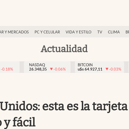
AR Y MERCADOS
PC Y CELULAR
VIDA Y ESTILO
TV
CLIMA
B
Actualidad
NASDAQ
BITCOIN
-0.18
%
26.348,35
-0.06
%
u$s
64.927,11
-0.03
%
Unidos: esta es la tarjet
y fácil