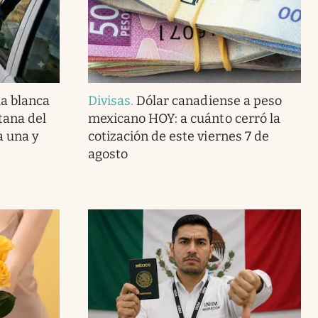
la blanca
Divisas
.
Dólar canadiense a peso
tana del
mexicano HOY: a cuánto cerró la
a una y
cotización de este viernes 7 de
agosto