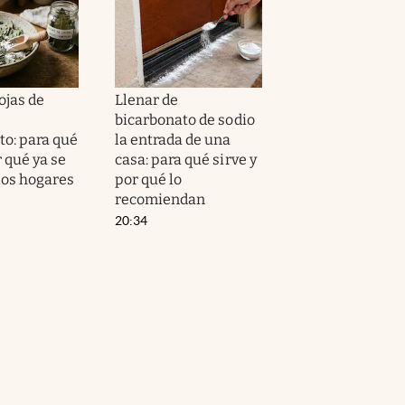
ojas de
Llenar de
bicarbonato de sodio
to: para qué
la entrada de una
r qué ya se
casa: para qué sirve y
los hogares
por qué lo
recomiendan
20:34