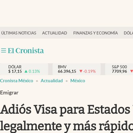
Últimas Noticias
ÚLTIMAS NOTICIAS
ACTUALIDAD
FINANZAS Y ECONOMÍA
DÓL
Actualidad
Finanzas y economía
Dólar y mercados
DÓLAR
BMV
S&P 500
Internacionales
$
17,15
0.13
%
66.396,15
-0.19
%
7709,96
Opinión
Cronista México
Actualidad
México
Brand Strategy
Emigrar
Pc y celular
Adiós Visa para Estados 
Vida y estilo
legalmente y más rápido 
Tv