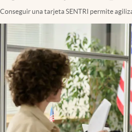
Clima
Conseguir una tarjeta SENTRI permite agiliza
Espiritualidad
Mediakit
abre en nueva pestaña