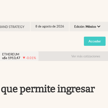
8 de agosto de 2026
Edición:
México
RAND STRATEGY
Argentina
Acceder
España
México
ETHEREUM
Ver más cotizaciones
u$s
1913,47
-0.01
%
USA
Colombia
Uruguay
a que permite ingresar