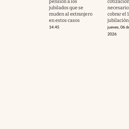
pensión a los
cotizació
jubilados que se
necesario
muden al extranjero
cobrar el 
en estos casos
jubilación
14:45
jueves, 06 d
2026