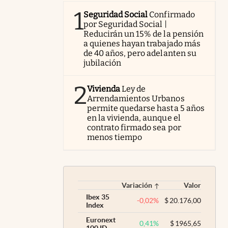
1
Seguridad Social
Confirmado
por Seguridad Social |
Reducirán un 15% de la pensión
a quienes hayan trabajado más
de 40 años, pero adelanten su
jubilación
2
Vivienda
Ley de
Arrendamientos Urbanos
permite quedarse hasta 5 años
en la vivienda, aunque el
contrato firmado sea por
menos tiempo
Variación
Valor
Ibex 35
-0,02
%
$
20.176,00
Index
Euronext
0,41
%
$
1965,65
100 ID