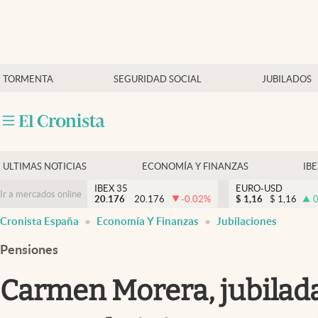
Últimas Noticias
TORMENTA
SEGURIDAD SOCIAL
JUBILADOS
Economía y finanzas
Política
Actualidad
Criptomonedas
ULTIMAS NOTICIAS
ECONOMÍA Y FINANZAS
IB
IBEX 35
EURO-USD
Ir a mercados online
20.176
20.176
-0.02
%
$
1,16
$
1,16
0
Cronista España
Economía Y Finanzas
Jubilaciones
Pensiones
Carmen Morera, jubilada