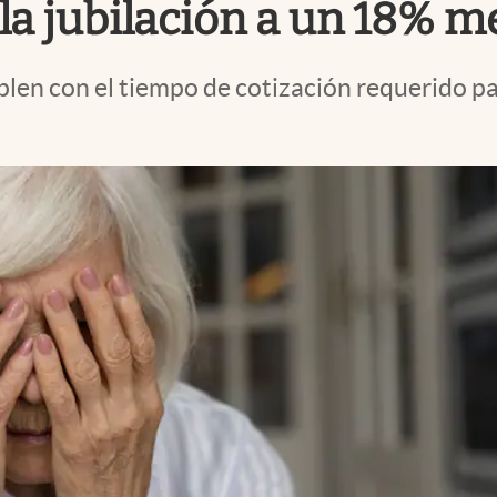
la jubilación a un 18% m
en con el tiempo de cotización requerido par