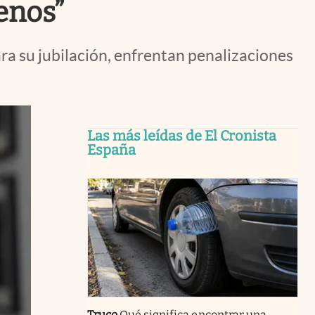
enos”
a su jubilación, enfrentan penalizaciones
Las más leídas de El Cronista
España
Truco
Qué significa encontrar una