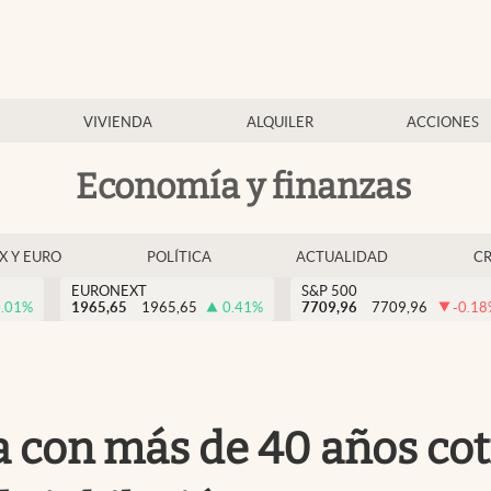
VIVIENDA
ALQUILER
ACCIONES
Economía y finanzas
EX Y EURO
POLÍTICA
ACTUALIDAD
C
EURONEXT
S&P 500
.01
%
1965,65
1965,65
0.41
%
7709,96
7709,96
-0.18
 con más de 40 años cot