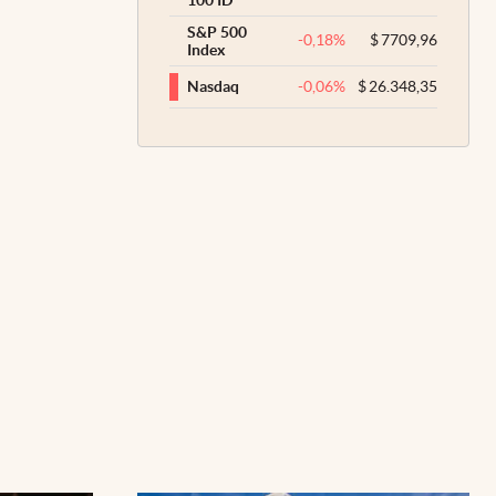
S&P 500
-0,18
%
$
7709,96
Index
-0,06
%
$
26.348,35
Nasdaq