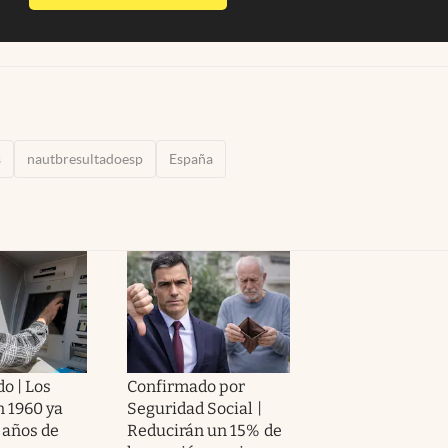
s
nautbresultadoesp
España
o | Los
Confirmado por
n 1960 ya
Seguridad Social |
 años de
Reducirán un 15% de