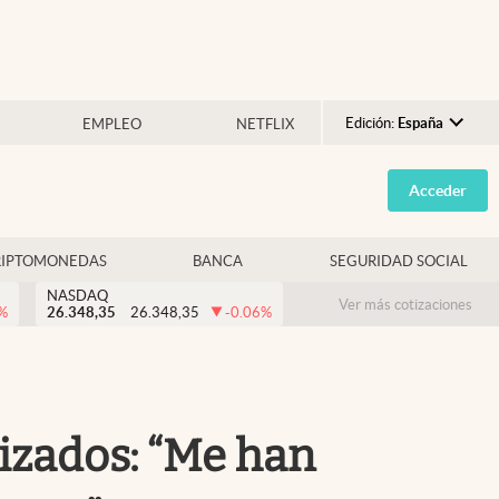
Edición:
España
EMPLEO
NETFLIX
Argentina
Acceder
España
México
RIPTOMONEDAS
BANCA
SEGURIDAD SOCIAL
USA
NASDAQ
Colombia
Ver más cotizaciones
%
26.348,35
26.348,35
-0.06
%
Uruguay
izados: “Me han