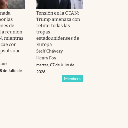
rnada
Tensión en la OTAN:
or las
Trump amenaza con
ones de
retirar todas las
la reunión
tropas
N, mientras
estadounidenses de
 cae con
Europa
epsol sube
Steff Chávez
y
Henry Foy
naut
martes, 07 de Julio de
8 de Julio de
2026
Members