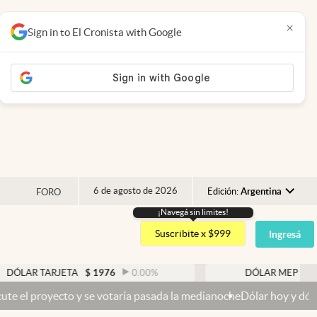
×
Sign in to El Cronista with Google
6 de agosto de 2026
Edición:
Argentina
FORO
¡Navegá sin limites!
Argentina
Suscribite x $999
Ingresá
España
México
ARJETA
$
1976
0.00
%
DÓLAR MEP
$
1521,52
USA
 y se votaría pasada la medianoche
Dólar hoy y dólar blue hoy: cuál
Colombia