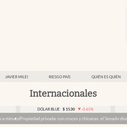
JAVIER MILEI
RIESGO PAÍS
QUIÉN ES QUIÉN
Internacionales
DÓLAR BLUE
$
1530
-0.65
%
DÓLAR T
dad privada: con cruces y chicanas, el Senado discute el proyecto