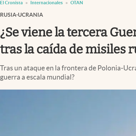
El Cronista
Internacionales
OTAN
Infotechnology
RUSIA-UCRANIA
Clase
Clima
¿Se viene la tercera Gu
Mundial 2026
tras la caída de misiles 
Eventos Corporativos
El Cronista Studio
Tras un ataque en la frontera de Polonia-Ucran
Mediakit
guerra a escala mundial?
abre en nueva pestaña