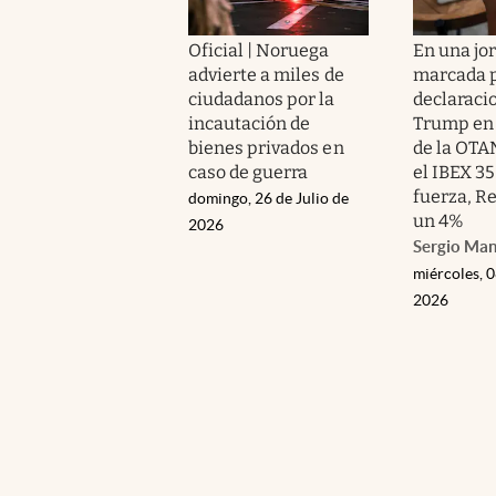
Oficial | Noruega
En una jo
advierte a miles de
marcada p
ciudadanos por la
declaraci
incautación de
Trump en 
bienes privados en
de la OTA
caso de guerra
el IBEX 35
fuerza, R
domingo, 26 de Julio de
un 4%
2026
Sergio Ma
miércoles, 0
2026