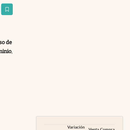
estaña
uso de
minio
,
Variación
Venta
Compra