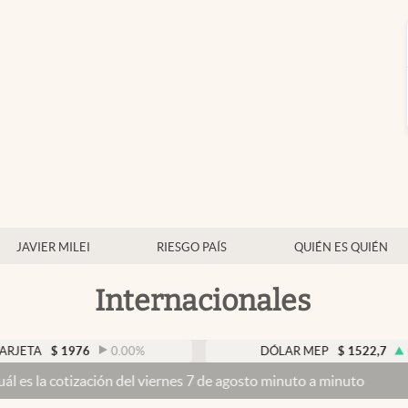
JAVIER MILEI
RIESGO PAÍS
QUIÉN ES QUIÉN
Internacionales
$
1976
0.00
%
DÓLAR MEP
$
1522,7
0.21
%
ización del viernes 7 de agosto minuto a minuto