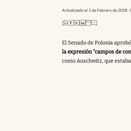
Actualizado el
1 de Febrero de 2018
abre en nueva pestaña
abre en nueva pestaña
abre en nueva pestaña
abre en nueva pestaña
El Senado de Polonia aprob
la expresión "campos de con
como Auschwitz, que estaban 