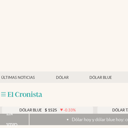
Últimas noticias
Dólar
Members
Economía y Política
Finanzas y Mercados
Mercados Online
ÚLTIMAS NOTICIAS
DÓLAR
DÓLAR BLUE
Negocios
Columnistas
Otras secciones
DÓLAR BLUE
$
1525
-0.33
%
DÓLAR TARJETA
EN
Dólar hoy y dólar blue hoy: cuál es la cot
Apertura
VIVO