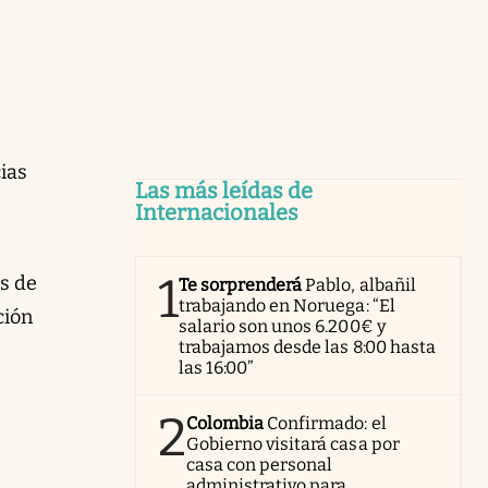
ias
Las más leídas de
Internacionales
1
as de
Te sorprenderá
Pablo, albañil
trabajando en Noruega: “El
ción
salario son unos 6.200€ y
trabajamos desde las 8:00 hasta
las 16:00”
2
Colombia
Confirmado: el
Gobierno visitará casa por
casa con personal
administrativo para