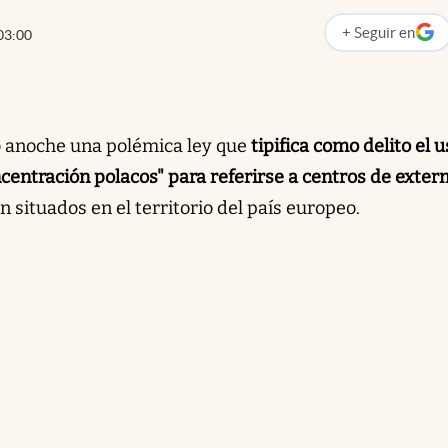
+
Seguir
en
03:00
abre en nueva p
ó anoche una polémica ley que
tipifica como delito el 
centración polacos" para referirse a centros de exter
situados en el territorio del país europeo.