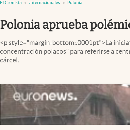
El Cronista
Internacionales
Polonia
Infotechnology
Clase
Polonia aprueba polémic
Clima
Mundial 2026
<p style="margin-bottom:.0001pt">La iniciati
Eventos Corporativos
concentración polacos" para referirse a cen
El Cronista Studio
cárcel.
Mediakit
abre en nueva pestaña