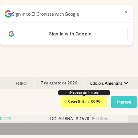
×
Sign in to El Cronista with Google
7 de agosto de 2026
Edición:
Argentina
FORO
¡Navegá sin limites!
Argentina
Suscribite x $999
Ingresá
España
México
DÓLAR BNA
$
1520
0.00
%
DÓ
USA
Colombia