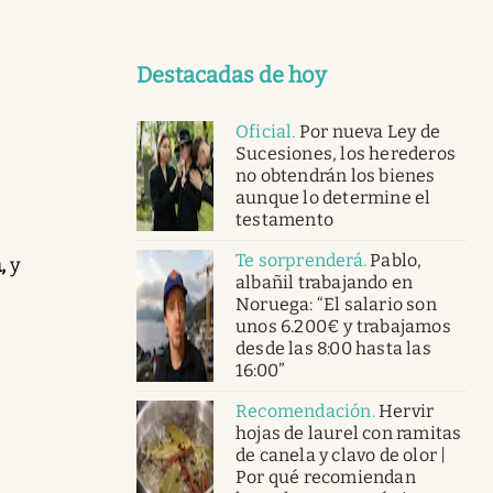
Destacadas de hoy
Oficial
.
Por nueva Ley de
Sucesiones, los herederos
no obtendrán los bienes
aunque lo determine el
testamento
Te sorprenderá
.
Pablo,
,
y
albañil trabajando en
Noruega: “El salario son
unos 6.200€ y trabajamos
desde las 8:00 hasta las
16:00”
Recomendación
.
Hervir
hojas de laurel con ramitas
de canela y clavo de olor |
Por qué recomiendan