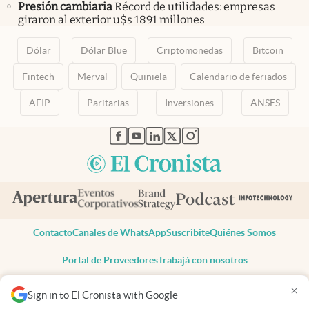
Presión cambiaria
Récord de utilidades: empresas
giraron al exterior u$s 1891 millones
Dólar
Dólar Blue
Criptomonedas
Bitcoin
Fintech
Merval
Quiniela
Calendario de feriados
AFIP
Paritarias
Inversiones
ANSES
abre en nueva pestaña
abre en nueva pestaña
abre en nueva pestaña
abre en nueva pestaña
abre en nueva pestaña
Contacto
Canales de WhatsApp
Suscribite
Quiénes Somos
Portal de Proveedores
Trabajá con nosotros
Copyright 2025 cronista.com
×
Sign in to El Cronista with Google
Todos los derechos reservados