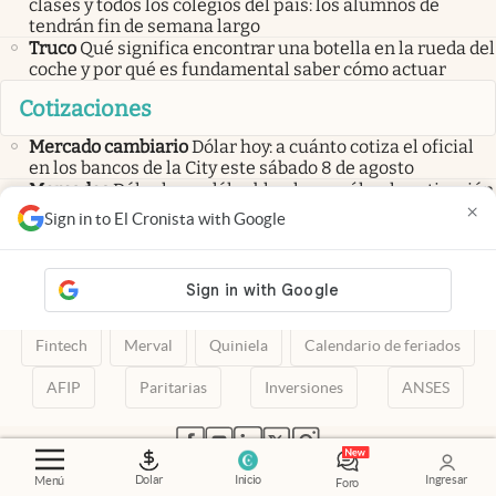
clases y todos los colegios del país: los alumnos de
tendrán fin de semana largo
Truco
Qué significa encontrar una botella en la rueda del
coche y por qué es fundamental saber cómo actuar
Cotizaciones
Mercado cambiario
Dólar hoy: a cuánto cotiza el oficial
en los bancos de la City este sábado 8 de agosto
Mercados
Dólar hoy y dólar blue hoy: cuál es la cotización
×
del sábado 8 de agosto minuto a minuto
Sign in to El Cronista with Google
Mercado cambiario
Dólar blue hoy: a cuánto cotiza el
sábado 8 de agosto con el MEP y el CCL
Dólar
Dólar Blue
Criptomonedas
Bitcoin
Fintech
Merval
Quiniela
Calendario de feriados
AFIP
Paritarias
Inversiones
ANSES
abre en nueva pestaña
abre en nueva pestaña
abre en nueva pestaña
abre en nueva pestaña
abre en nueva pestaña
Dolar
Inicio
Ingresar
Menú
Foro