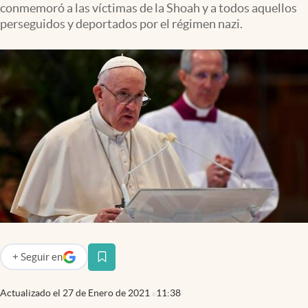
conmemoró a las víctimas de la Shoah y a todos aquellos
Infotechnology
perseguidos y deportados por el régimen nazi.
Clase
Clima
Mundial 2026
Eventos Corporativos
El Cronista Studio
Mediakit
abre en nueva pestaña
Argentina
+
Seguir
en
abre en nueva pestaña
Actualizado el
27 de Enero de 2021
11:38