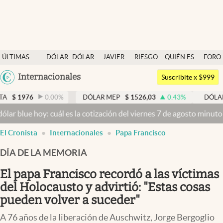
Últimas noticias
ÚLTIMAS
DÓLAR
DÓLAR
JAVIER
RIESGO
QUIÉN ES
FORO
Dólar
NOTICIAS
BLUE
MILEI
PAÍS
QUIÉN
Argentina
Internacionales
Members
Suscribite x $999
España
Economía y Política
0.00
%
DÓLAR MEP
$
1526,03
0.43
%
DÓLAR BNA
$
15
México
oy: cuál es la cotización del viernes 7 de agosto minuto a minuto
Dó
Finanzas y Mercados
USA
El Cronista
Internacionales
Papa Francisco
Mercados Online
Colombia
Uruguay
DÍA DE LA MEMORIA
Negocios
El papa Francisco recordó a las víctimas
Columnistas
del Holocausto y advirtió: "Estas cosas
Otras secciones
pueden volver a suceder"
Apertura
A 76 años de la liberación de Auschwitz, Jorge Bergoglio