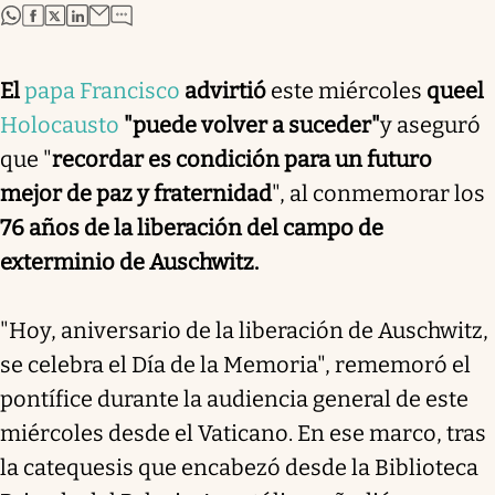
abre en nueva pestaña
abre en nueva pestaña
abre en nueva pestaña
abre en nueva pestaña
El
papa Francisco
advirtió
este miércoles
que
el
Holocausto
"puede volver a suceder"
y aseguró
que "
recordar es condición para un futuro
mejor de paz y fraternidad
", al conmemorar los
76 años de la liberación del campo de
exterminio de Auschwitz.
"Hoy, aniversario de la liberación de Auschwitz,
se celebra el Día de la Memoria", rememoró el
pontífice durante la audiencia general de este
miércoles desde el Vaticano. En ese marco, tras
la catequesis que encabezó desde la Biblioteca