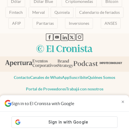
Dólar
Dólar Blue
Criptomonedas
Bitcoin
Fintech
Merval
Quiniela
Calendario de feriados
AFIP
Paritarias
Inversiones
ANSES
abre en nueva pestaña
abre en nueva pestaña
abre en nueva pestaña
abre en nueva pestaña
abre en nueva pestaña
Contacto
Canales de WhatsApp
Suscribite
Quiénes Somos
Portal de Proveedores
Trabajá con nosotros
Copyright 2025 cronista.com
×
Sign in to El Cronista with Google
Todos los derechos reservados
Términos y condiciones
Privacidad
Consentimiento
Tel:
+54 11 7078-3270