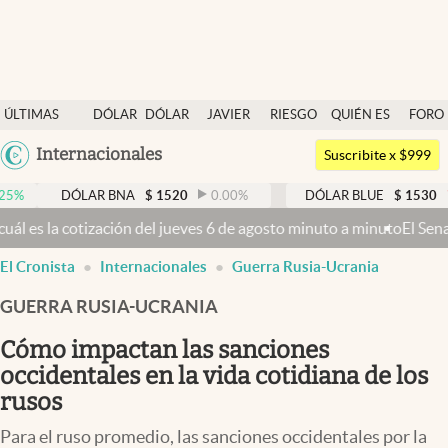
Últimas noticias
ÚLTIMAS
DÓLAR
DÓLAR
JAVIER
RIESGO
QUIÉN ES
FORO
Dólar
NOTICIAS
BLUE
MILEI
PAÍS
QUIÉN
Argentina
Internacionales
Members
Suscribite x $999
España
Economía y Política
DÓLAR BNA
$
1520
0.00
%
DÓLAR BLUE
$
1530
-0.65
%
México
 jueves 6 de agosto minuto a minuto
El Senado busca aprobar la Ley d
Finanzas y Mercados
USA
El Cronista
Internacionales
Guerra Rusia-Ucrania
Mercados Online
Colombia
Uruguay
GUERRA RUSIA-UCRANIA
Negocios
Cómo impactan las sanciones
Columnistas
occidentales en la vida cotidiana de los
Otras secciones
rusos
Apertura
Para el ruso promedio, las sanciones occidentales por la