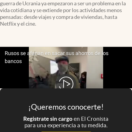
guerra de Ucrania ya empezaron a ser un problema en la
Infotechnology
vida cotidiana y se extiende por los actividades menos
Clase
pensadas: desde viajes y compra de viviendas, hasta
Netflix y el cine.
Clima
Mundial 2026
Eventos Corporativos
El Cronista Studio
Mediakit
abre en nueva pestaña
Argentina
¡Queremos conocerte!
Registrate sin cargo
en El Cronista
para una experiencia a tu medida.