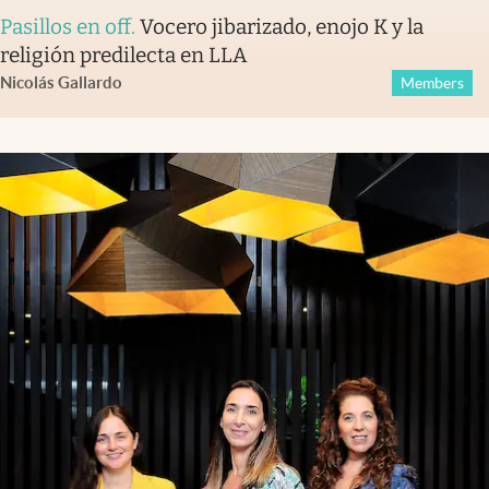
Pasillos en off
.
Vocero jibarizado, enojo K y la
religión predilecta en LLA
Nicolás Gallardo
Members