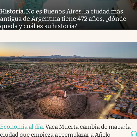
Historia
.
No es Buenos Aires: la ciudad más
antigua de Argentina tiene 472 años, ¿dónde
queda y cuál es su historia?
Economía al día
.
Vaca Muerta cambia de mapa: la
ciudad que empieza a reemplazar a Añelo