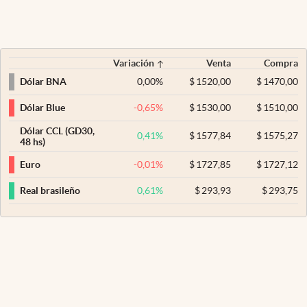
Variación
Venta
Compra
0,00
%
$
1520,00
$
1470,00
Dólar BNA
-0,65
%
$
1530,00
$
1510,00
Dólar Blue
Dólar CCL (GD30,
0,41
%
$
1577,84
$
1575,27
48 hs)
-0,01
%
$
1727,85
$
1727,12
Euro
0,61
%
$
293,93
$
293,75
Real brasileño