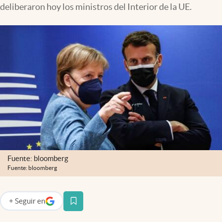
deliberaron hoy los ministros del Interior de la UE.
Infotechnology
Clase
Clima
Mundial 2026
Eventos Corporativos
El Cronista Studio
Mediakit
abre en nueva pestaña
Argentina
Fuente: bloomberg
Fuente: bloomberg
+
Seguir
en
abre en nueva pestaña