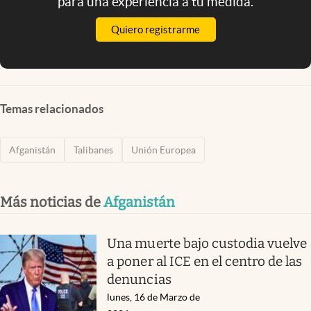
para una experiencia a tu medida.
Quiero registrarme
Temas relacionados
Afganistán
Talibanes
Unión Europea
Más noticias de
Afganistán
Una muerte bajo custodia vuelve
a poner al ICE en el centro de las
denuncias
lunes, 16 de Marzo de