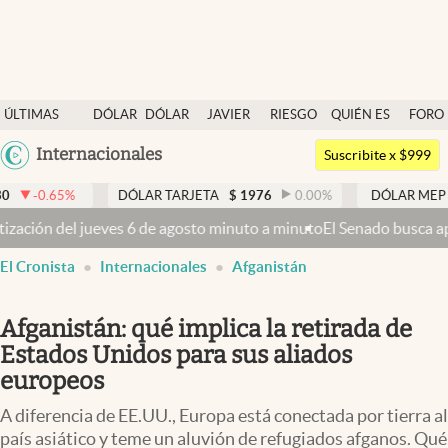
Últimas noticias
ÚLTIMAS
DÓLAR
DÓLAR
JAVIER
RIESGO
QUIÉN ES
FORO
Dólar
NOTICIAS
BLUE
MILEI
PAÍS
QUIÉN
Argentina
Internacionales
Members
Suscribite x $999
España
Economía y Política
DÓLAR TARJETA
$
1976
0.00
%
DÓLAR MEP
$
1521,17
0
México
to minuto a minuto
El Senado busca aprobar la Ley de Propiedad Priva
Finanzas y Mercados
USA
abre en nueva pestaña
El Cronista
Internacionales
Afganistán
Mercados Online
Colombia
Uruguay
Negocios
Afganistán: qué implica la retirada de
Columnistas
Estados Unidos para sus aliados
europeos
Otras secciones
A diferencia de EE.UU., Europa está conectada por tierra al
Apertura
país asiático y teme un aluvión de refugiados afganos. Qué