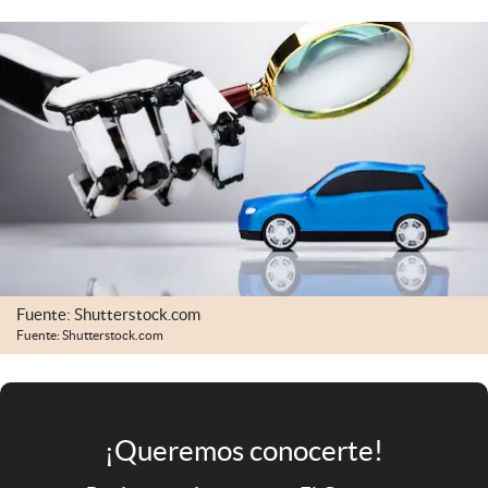
Infotechnology
Clase
Clima
Mundial 2026
Eventos Corporativos
El Cronista Studio
Mediakit
abre en nueva pestaña
Fuente: Shutterstock.com
Argentina
Fuente: Shutterstock.com
¡Queremos conocerte!