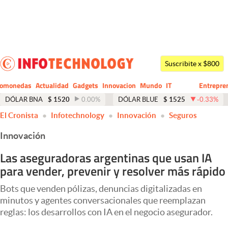
Últimas noticias
Dólar
Suscribite x $800
Members
tomonedas
Actualidad
Gadgets
Innovacion
Mundo
IT
Entrepre
CIO
Business
Economía y Política
DÓLAR BNA
$
1520
0.00
%
DÓLAR BLUE
$
1525
-0.33
%
El Cronista
Infotechnology
Innovación
Seguros
Finanzas y Mercados
Innovación
Mercados Online
Las aseguradoras argentinas que usan IA
Negocios
para vender, prevenir y resolver más rápido
Columnistas
Bots que venden pólizas, denuncias digitalizadas en
Otras secciones
minutos y agentes conversacionales que reemplazan
reglas: los desarrollos con IA en el negocio asegurador.
Apertura