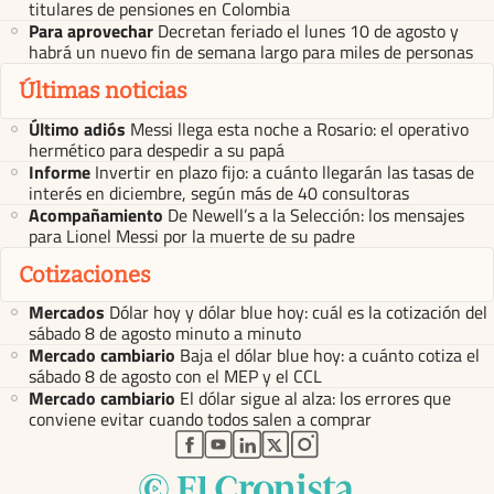
titulares de pensiones en Colombia
Para aprovechar
Decretan feriado el lunes 10 de agosto y
habrá un nuevo fin de semana largo para miles de personas
Últimas noticias
Último adiós
Messi llega esta noche a Rosario: el operativo
hermético para despedir a su papá
Informe
Invertir en plazo fijo: a cuánto llegarán las tasas de
interés en diciembre, según más de 40 consultoras
Acompañamiento
De Newell’s a la Selección: los mensajes
para Lionel Messi por la muerte de su padre
Cotizaciones
Mercados
Dólar hoy y dólar blue hoy: cuál es la cotización del
sábado 8 de agosto minuto a minuto
Mercado cambiario
Baja el dólar blue hoy: a cuánto cotiza el
sábado 8 de agosto con el MEP y el CCL
Mercado cambiario
El dólar sigue al alza: los errores que
conviene evitar cuando todos salen a comprar
abre en nueva pestaña
abre en nueva pestaña
abre en nueva pestaña
abre en nueva pestaña
abre en nueva pestaña