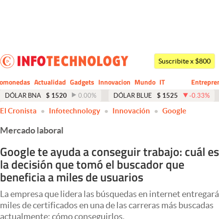
Últimas noticias
Dólar
Suscribite x $800
Members
tomonedas
Actualidad
Gadgets
Innovacion
Mundo
IT
Entrepre
CIO
Business
Economía y Política
DÓLAR BNA
$
1520
0.00
%
DÓLAR BLUE
$
1525
-0.33
%
El Cronista
Infotechnology
Innovación
Google
Finanzas y Mercados
Mercado laboral
Mercados Online
Google te ayuda a conseguir trabajo: cuál es
Negocios
la decisión que tomó el buscador que
Columnistas
beneficia a miles de usuarios
Otras secciones
La empresa que lidera las búsquedas en internet entregará
miles de certificados en una de las carreras más buscadas
Apertura
actualmente: cómo conseguirlos.