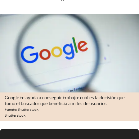
Infotechnology
Clase
Clima
Mundial 2026
Eventos Corporativos
El Cronista Studio
Mediakit
abre en nueva pestaña
Argentina
Google te ayuda a conseguir trabajo: cuál es la decisión que
tomó el buscador que beneficia a miles de usuarios
Fuente: Shutterstock
Shutterstock