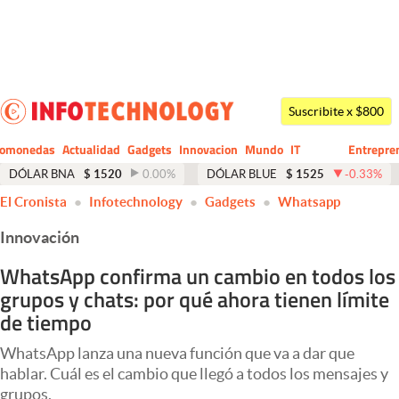
Últimas noticias
Dólar
Suscribite x $800
Members
tomonedas
Actualidad
Gadgets
Innovacion
Mundo
IT
Entrepre
CIO
Business
Economía y Política
DÓLAR BNA
$
1520
0.00
%
DÓLAR BLUE
$
1525
-0.33
%
El Cronista
Infotechnology
Gadgets
Whatsapp
Finanzas y Mercados
Innovación
Mercados Online
WhatsApp confirma un cambio en todos los
Negocios
grupos y chats: por qué ahora tienen límite
Columnistas
de tiempo
Otras secciones
WhatsApp lanza una nueva función que va a dar que
hablar. Cuál es el cambio que llegó a todos los mensajes y
Apertura
grupos.