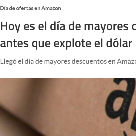
Infotechnology
Día de ofertas en Amazon
Clase
Hoy es el día de mayores 
Clima
antes que explote el dólar
Mundial 2026
Eventos Corporativos
Llegó el día de mayores descuentos en Amaz
El Cronista Studio
Mediakit
abre en nueva pestaña