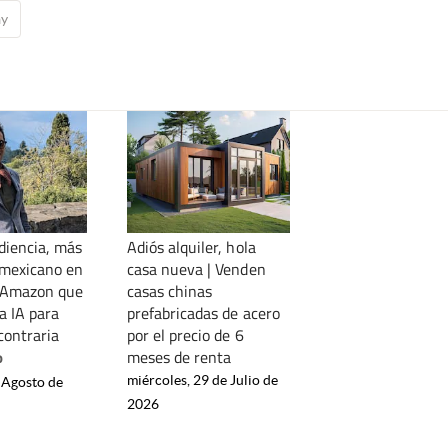
ay
iencia, más
Adiós alquiler, hola
l mexicano en
casa nueva | Venden
e Amazon que
casas chinas
a IA para
prefabricadas de acero
 contraria
por el precio de 6
meses de renta
o
miércoles, 29 de Julio de
 Agosto de
2026