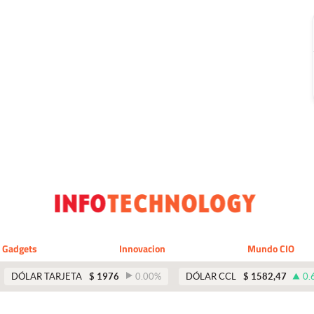
Gadgets
Innovacion
Mundo CIO
DÓLAR TARJETA
$
1976
0.00
%
DÓLAR CCL
$
1582,47
0.