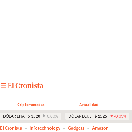
Últimas noticias
Dólar
Members
Economía y Política
Finanzas y Mercados
Mercados Online
Negocios
Columnistas
Criptomonedas
Actualidad
Otras secciones
DÓLAR BNA
$
1520
0.00
%
DÓLAR BLUE
$
1525
-0.33
%
Apertura
El Cronista
Infotechnology
Gadgets
Amazon