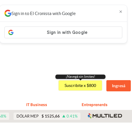
×
Sign in to El Cronista with Google
¡Navegá sin limites!
Suscribite x $800
Ingresá
IT Business
Entreprenerds
abre 
68
%
DÓLAR MEP
$
1525,66
0.41
%