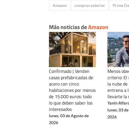
Amazon
compras exterior
Prime D
Más noticias de
Amazon
Confirmado | Venden
Menos obed
casas prefabricadas de
criterio: E
acero con cinco
la nube d
habitaciones por menos
entrena a l
de 15.000 euros: todo
llevarte la
lo que deben saber los
Yanin Alfar
interesados
lunes, 03 de
lunes, 03 de Agosto de
2026
2026