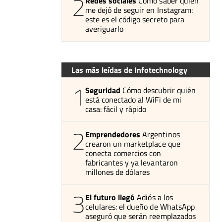
2
Redes sociales
Cómo saber quién
me dejó de seguir en Instagram:
este es el código secreto para
averiguarlo
Las más leídas de Infotechnology
1
Seguridad
Cómo descubrir quién
está conectado al WiFi de mi
casa: fácil y rápido
2
Emprendedores
Argentinos
crearon un marketplace que
conecta comercios con
fabricantes y ya levantaron
millones de dólares
3
El futuro llegó
Adiós a los
celulares: el dueño de WhatsApp
aseguró que serán reemplazados