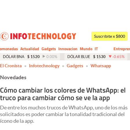
Últimas noticias
Dólar
Suscribite x $800
Members
tomonedas
Actualidad
Gadgets
Innovacion
Mundo
IT
Entrepre
CIO
Business
Economía y Política
DÓLAR BNA
$
1520
0.00
%
DÓLAR BLUE
$
1530
-0.65
%
El Cronista
Infotechnology
Gadgets
Whatsapp
Finanzas y Mercados
Novedades
Mercados Online
Cómo cambiar los colores de WhatsApp: el
Negocios
truco para cambiar cómo se ve la app
Columnistas
De entre los muchos trucos de WhatsApp, uno de los más
Otras secciones
solicitados es poder cambiar la tonalidad tradicional del
ícono de la app.
Apertura