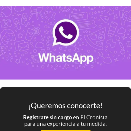
Infotechnology
Clase
Clima
Mundial 2026
Eventos Corporativos
El Cronista Studio
Mediakit
abre en nueva pestaña
Argentina
¡Queremos conocerte!
Registrate sin cargo
en El Cronista
para una experiencia a tu medida.