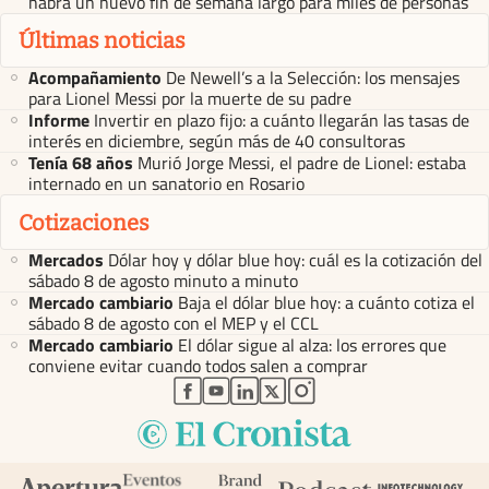
habrá un nuevo fin de semana largo para miles de personas
Últimas noticias
Acompañamiento
De Newell’s a la Selección: los mensajes
para Lionel Messi por la muerte de su padre
Informe
Invertir en plazo fijo: a cuánto llegarán las tasas de
interés en diciembre, según más de 40 consultoras
Tenía 68 años
Murió Jorge Messi, el padre de Lionel: estaba
internado en un sanatorio en Rosario
Cotizaciones
Mercados
Dólar hoy y dólar blue hoy: cuál es la cotización del
sábado 8 de agosto minuto a minuto
Mercado cambiario
Baja el dólar blue hoy: a cuánto cotiza el
sábado 8 de agosto con el MEP y el CCL
Mercado cambiario
El dólar sigue al alza: los errores que
conviene evitar cuando todos salen a comprar
abre en nueva pestaña
abre en nueva pestaña
abre en nueva pestaña
abre en nueva pestaña
abre en nueva pestaña