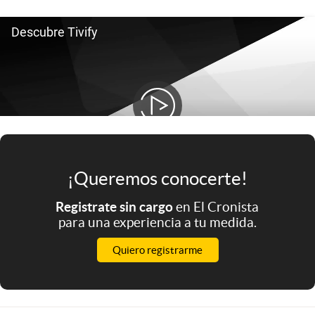
Infotechnology
Clase
Clima
Mundial 2026
Eventos Corporativos
El Cronista Studio
Mediakit
¡Queremos conocerte!
abre en nueva pestaña
Registrate sin cargo
en El Cronista
Argentina
para una experiencia a tu medida.
Quiero registrarme