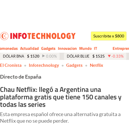
Últimas noticias
Dólar
Suscribite x $800
Members
tomonedas
Actualidad
Gadgets
Innovacion
Mundo
IT
Entrepre
CIO
Business
Economía y Política
DÓLAR BNA
$
1520
0.00
%
DÓLAR BLUE
$
1525
-0.33
%
El Cronista
Infotechnology
Gadgets
Netflix
Finanzas y Mercados
Directo de España
Mercados Online
Chau Netflix: llegó a Argentina una
Negocios
plataforma gratis que tiene 150 canales y
Columnistas
todas las series
Otras secciones
Esta empresa español ofrece una alternativa gratuita a
Netflix que no se puede perder.
Apertura