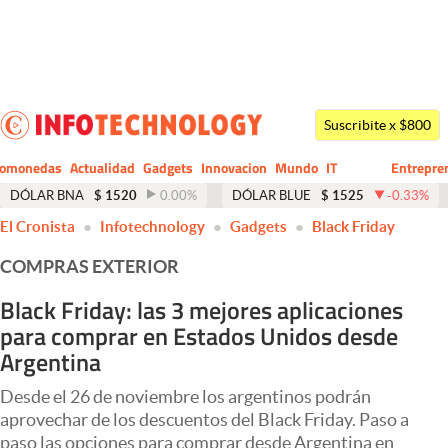
Últimas noticias
Dólar
Suscribite x $800
Members
tomonedas
Actualidad
Gadgets
Innovacion
Mundo
IT
Entrepre
CIO
Business
Economía y Política
DÓLAR BNA
$
1520
0.00
%
DÓLAR BLUE
$
1525
-0.33
%
El Cronista
Infotechnology
Gadgets
Black Friday
Finanzas y Mercados
COMPRAS EXTERIOR
Mercados Online
Black Friday: las 3 mejores aplicaciones
Negocios
para comprar en Estados Unidos desde
Columnistas
Argentina
Otras secciones
Desde el 26 de noviembre los argentinos podrán
aprovechar de los descuentos del Black Friday. Paso a
Apertura
paso las opciones para comprar desde Argentina en