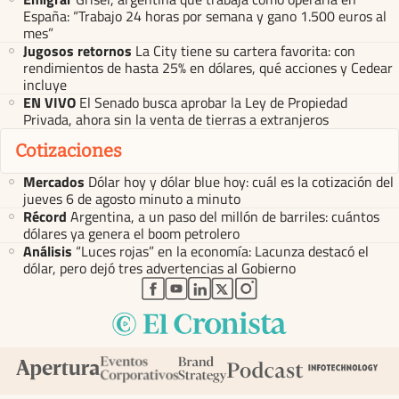
España: “Trabajo 24 horas por semana y gano 1.500 euros al
mes”
Jugosos retornos
La City tiene su cartera favorita: con
rendimientos de hasta 25% en dólares, qué acciones y Cedear
incluye
EN VIVO
El Senado busca aprobar la Ley de Propiedad
Privada, ahora sin la venta de tierras a extranjeros
Cotizaciones
Mercados
Dólar hoy y dólar blue hoy: cuál es la cotización del
jueves 6 de agosto minuto a minuto
Récord
Argentina, a un paso del millón de barriles: cuántos
dólares ya genera el boom petrolero
Análisis
“Luces rojas” en la economía: Lacunza destacó el
dólar, pero dejó tres advertencias al Gobierno
abre en nueva pestaña
abre en nueva pestaña
abre en nueva pestaña
abre en nueva pestaña
abre en nueva pestaña