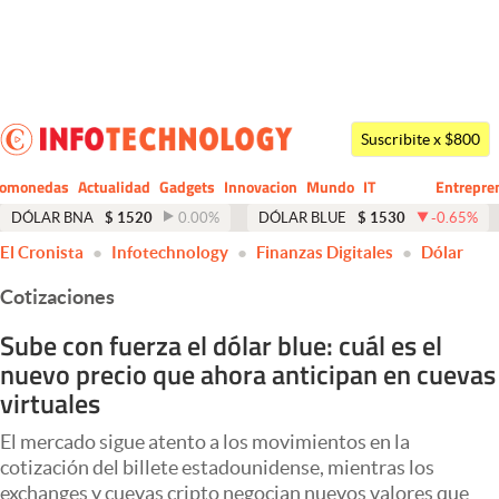
Últimas noticias
Dólar
Suscribite x $800
Members
tomonedas
Actualidad
Gadgets
Innovacion
Mundo
IT
Entrepre
CIO
Business
Economía y Política
DÓLAR BNA
$
1520
0.00
%
DÓLAR BLUE
$
1530
-0.65
%
El Cronista
Infotechnology
Finanzas Digitales
Dólar
Finanzas y Mercados
Cotizaciones
Mercados Online
Sube con fuerza el dólar blue: cuál es el
Negocios
nuevo precio que ahora anticipan en cuevas
Columnistas
virtuales
Otras secciones
El mercado sigue atento a los movimientos en la
cotización del billete estadounidense, mientras los
Apertura
exchanges y cuevas cripto negocian nuevos valores que