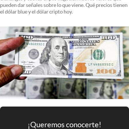
Infotechnology
pueden dar señales sobre lo que viene. Qué precios tienen
el dólar blue y el dólar cripto hoy.
Clase
Clima
Mundial 2026
Eventos Corporativos
El Cronista Studio
Mediakit
abre en nueva pestaña
Argentina
¡Queremos conocerte!