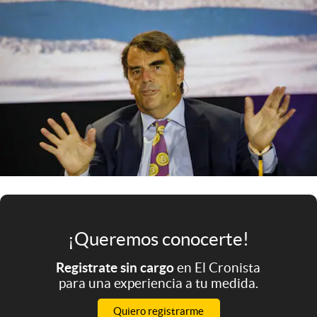
Infotechnology
Clase
Clima
Mundial 2026
Eventos Corporativos
El Cronista Studio
Mediakit
abre en nueva pestaña
Argentina
¡Queremos conocerte!
Registrate sin cargo
en El Cronista
para una experiencia a tu medida.
Quiero registrarme