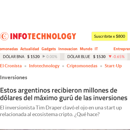
Últimas noticias
Dólar
Suscribite x $800
Members
tomonedas
Actualidad
Gadgets
Innovacion
Mundo
IT
Entrepre
CIO
Business
Economía y Política
DÓLAR BNA
$
1520
0.00
%
DÓLAR BLUE
$
1530
-0.65
%
El Cronista
Infotechnology
Criptomonedas
Start-Up
Finanzas y Mercados
Inversiones
Mercados Online
Estos argentinos recibieron millones de
Negocios
dólares del máximo gurú de las inversiones
Columnistas
El inversionista Tim Draper clavó el ojo en una start up
Otras secciones
relacionada al ecosistema cripto. ¿Qué hace?
Apertura