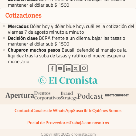
mantener el dólar sub $ 1500
Cotizaciones
Mercados
Dólar hoy y dólar blue hoy: cuál es la cotización del
viernes 7 de agosto minuto a minuto
Decisión clave
BCRA frente a un dilema: bajar las tasas o
mantener el dólar sub $ 1500
Chuparon muchos pesos
Bausili defendió el manejo de la
liquidez tras la suba de tasas y ratificó el nuevo esquema
monetario
abre en nueva pestaña
abre en nueva pestaña
abre en nueva pestaña
abre en nueva pestaña
abre en nueva pestaña
Contacto
Canales de WhatsApp
Suscribite
Quiénes Somos
Portal de Proveedores
Trabajá con nosotros
Copyright 2025 cronista.com