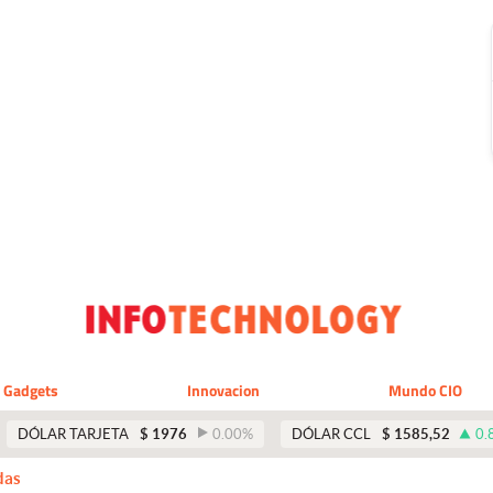
Gadgets
Innovacion
Mundo CIO
DÓLAR TARJETA
$
1976
0.00
%
DÓLAR CCL
$
1585,52
0.
das