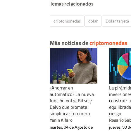
Temas relacionados
criptomonedas
dólar
Dólar tarjeta
Más noticias de
criptomonedas
¿Ahorrar en
La pirámide
automático? La nueva
inversione
función entre Bitso y
construir 
Belvo que promete
equilibrada
simplificar tu dinero
riesgo
Yanin Alfaro
Rosario Sa
martes, 04 de Agosto de
jueves, 30 d