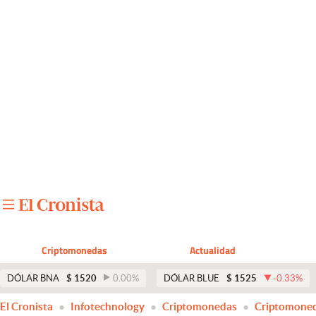
Últimas noticias
Dólar
Members
Economía y Política
Finanzas y Mercados
Mercados Online
Negocios
Columnistas
Criptomonedas
Actualidad
Otras secciones
DÓLAR BNA
$
1520
0.00
%
DÓLAR BLUE
$
1525
-0.33
%
Apertura
El Cronista
Infotechnology
Criptomonedas
Criptomone