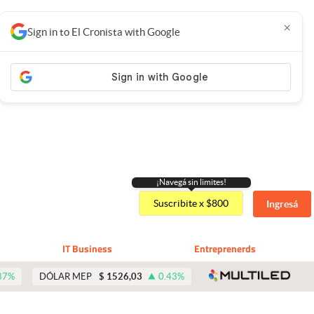
×
Sign in to El Cronista with Google
¡Navegá sin limites!
Suscribite x $800
Ingresá
IT Business
Entreprenerds
abre 
87
%
DÓLAR MEP
$
1526,03
0.43
%