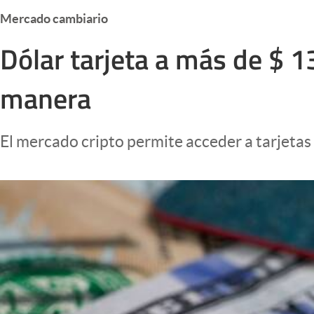
Infotechnology
Mercado cambiario
Clase
Dólar tarjeta a más de $ 13
Clima
manera
Mundial 2026
Eventos Corporativos
El mercado cripto permite acceder a tarjetas 
El Cronista Studio
Mediakit
abre en nueva pestaña