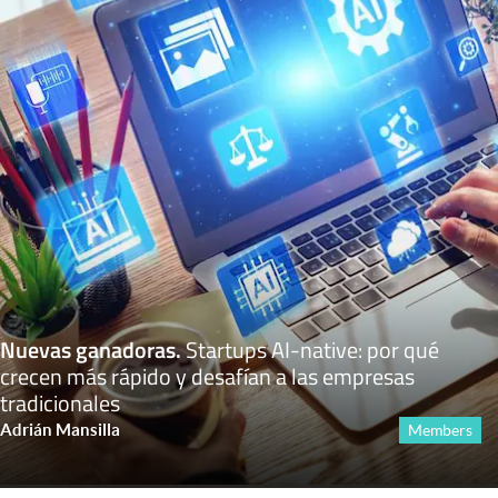
Nuevas ganadoras
.
Startups AI-native: por qué
crecen más rápido y desafían a las empresas
tradicionales
Adrián Mansilla
Members