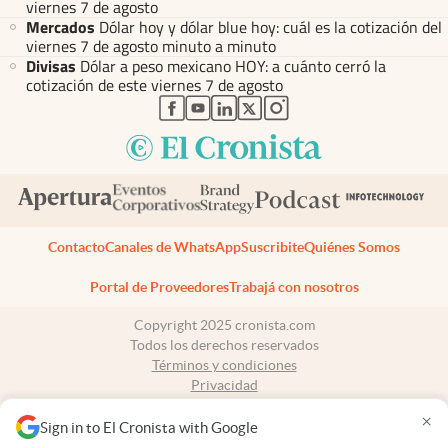
viernes 7 de agosto
Mercados
Dólar hoy y dólar blue hoy: cuál es la cotización del
viernes 7 de agosto minuto a minuto
Divisas
Dólar a peso mexicano HOY: a cuánto cerró la
cotización de este viernes 7 de agosto
abre en nueva pestaña
abre en nueva pestaña
abre en nueva pestaña
abre en nueva pestaña
abre en nueva pestaña
Contacto
Canales de WhatsApp
Suscribite
Quiénes Somos
Portal de Proveedores
Trabajá con nosotros
Copyright 2025 cronista.com
Todos los derechos reservados
Términos y condiciones
Privacidad
Consentimiento
×
Tel:
+54 11 7078-3270
Sign in to El Cronista with Google