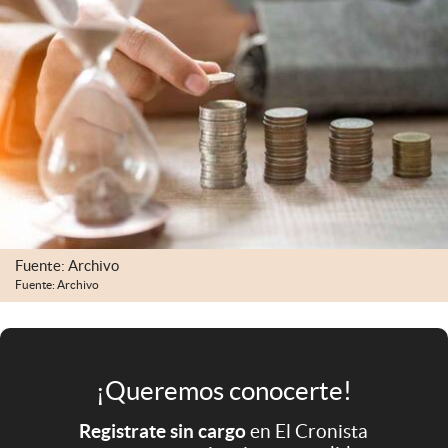
Infotechnology
Clase
Clima
Mundial 2026
Eventos Corporativos
El Cronista Studio
Mediakit
Fuente: Archivo
abre en nueva pestaña
Fuente: Archivo
Argentina
¡Queremos conocerte!
Registrate sin cargo
en El Cronista