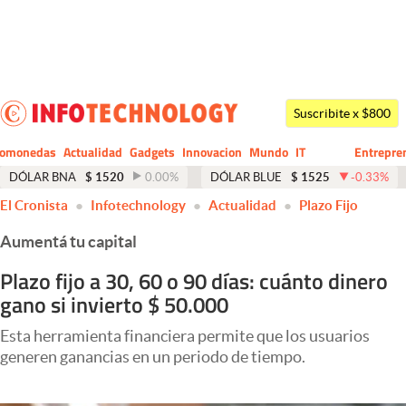
Últimas noticias
Dólar
Suscribite x $800
Members
tomonedas
Actualidad
Gadgets
Innovacion
Mundo
IT
Entrepre
CIO
Business
Economía y Política
DÓLAR BNA
$
1520
0.00
%
DÓLAR BLUE
$
1525
-0.33
%
El Cronista
Infotechnology
Actualidad
Plazo Fijo
Finanzas y Mercados
Aumentá tu capital
Mercados Online
Plazo fijo a 30, 60 o 90 días: cuánto dinero
Negocios
gano si invierto $ 50.000
Columnistas
Esta herramienta financiera permite que los usuarios
Otras secciones
generen ganancias en un periodo de tiempo.
Apertura