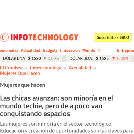
Últimas noticias
Dólar
Suscribite x $800
Members
tomonedas
Actualidad
Gadgets
Innovacion
Mundo
IT
Entrepre
CIO
Business
Economía y Política
DÓLAR BNA
$
1520
0.00
%
DÓLAR BLUE
$
1525
-0.33
%
El Cronista
Infotechnology
Actualidad
Finanzas y Mercados
Mujeres Que Hacen
Mercados Online
Mujeres que hacen
Negocios
Las chicas avanzan: son minoría en el
mundo techie, pero de a poco van
Columnistas
conquistando espacios
Otras secciones
Las mujeres son minoría en el sector tecnológico.
Apertura
Educación y creación de oportunidades son las claves para