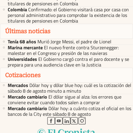
titulares de pensiones en Colombia
Colombia
Confirmado: el Gobierno visitará casa por casa con
personal administrativo para comprobar la existencia de los
titulares de pensiones en Colombia
Últimas noticias
Tenía 68 años
Murió Jorge Messi, el padre de Lionel
Marina mercante
El nuevo frente contra Sturzenegger:
malestar en el Congreso y presión de las navieras
Universidades
El Gobierno cargó contra el paro docente y se
prepara para una audiencia clave en la Justicia
Cotizaciones
Mercados
Dólar hoy y dólar blue hoy: cuál es la cotización del
sábado 8 de agosto minuto a minuto
Mercado cambiario
El dólar sigue al alza: los errores que
conviene evitar cuando todos salen a comprar
Mercado cambiario
Dólar hoy: a cuánto cotiza el oficial en los
bancos de la City este sábado 8 de agosto
abre en nueva pestaña
abre en nueva pestaña
abre en nueva pestaña
abre en nueva pestaña
abre en nueva pestaña