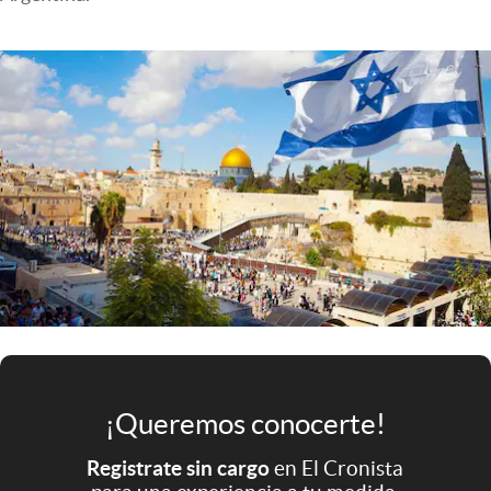
Infotechnology
Clase
Clima
Mundial 2026
Eventos Corporativos
El Cronista Studio
Mediakit
abre en nueva pestaña
Argentina
¡Queremos conocerte!
Registrate sin cargo
en El Cronista