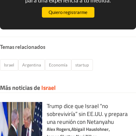
para una experiencia a tu medida.
Quiero registrarme
Temas relacionados
Israel
Argentina
Economía
startup
Más noticias de
Israel
Trump dice que Israel “no
sobreviviría” sin EE.UU. y prepara
una reunión con Netanyahu
Alex Rogers
,
Abigail Hauslohner
,