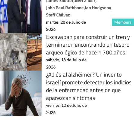
James Shotter
,
Neri Zilber
,
John Paul Rathbone
,
Ian Hodgson
y
Steff Chávez
martes, 28 de Julio de
Members
2026
Excavaban para construir un tren y
terminaron encontrando un tesoro
arqueológico de hace 1,700 años
sábado, 18 de Julio de
2026
¿Adiós al alzhéimer? Un invento
israelí promete detectar los indicios
de la enfermedad antes de que
aparezcan síntomas
viernes, 10 de Julio de
2026