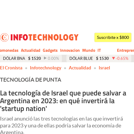
Últimas noticias
Dólar
Suscribite x $800
Members
tomonedas
Actualidad
Gadgets
Innovacion
Mundo
IT
Entrepre
CIO
Business
Economía y Política
DÓLAR BNA
$
1520
0.00
%
DÓLAR BLUE
$
1530
-0.65
%
El Cronista
Infotechnology
Actualidad
Israel
Finanzas y Mercados
TECNOLOGÍA DE PUNTA
Mercados Online
La tecnología de Israel que puede salvar a
Negocios
Argentina en 2023: en qué invertirá la
Columnistas
'startup nation'
Otras secciones
Israel anunció las tres tecnologías en las que invertirá
para 2023 y una de ellas podría salvar la economía de
Apertura
Argentina.