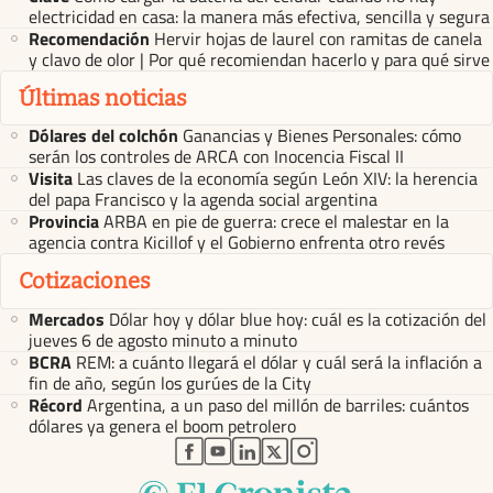
electricidad en casa: la manera más efectiva, sencilla y segura
Recomendación
Hervir hojas de laurel con ramitas de canela
y clavo de olor | Por qué recomiendan hacerlo y para qué sirve
Últimas noticias
Dólares del colchón
Ganancias y Bienes Personales: cómo
serán los controles de ARCA con Inocencia Fiscal II
Visita
Las claves de la economía según León XIV: la herencia
del papa Francisco y la agenda social argentina
Provincia
ARBA en pie de guerra: crece el malestar en la
agencia contra Kicillof y el Gobierno enfrenta otro revés
Cotizaciones
Mercados
Dólar hoy y dólar blue hoy: cuál es la cotización del
jueves 6 de agosto minuto a minuto
BCRA
REM: a cuánto llegará el dólar y cuál será la inflación a
fin de año, según los gurúes de la City
Récord
Argentina, a un paso del millón de barriles: cuántos
dólares ya genera el boom petrolero
abre en nueva pestaña
abre en nueva pestaña
abre en nueva pestaña
abre en nueva pestaña
abre en nueva pestaña