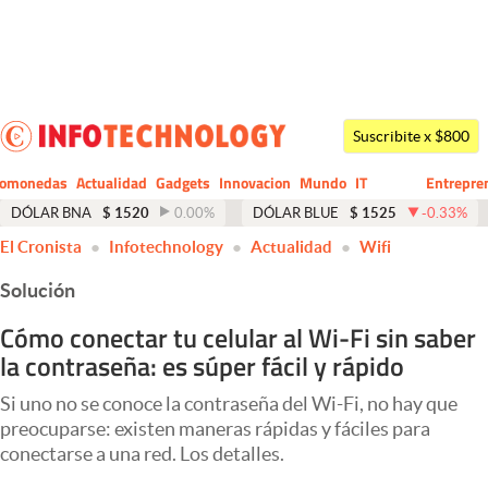
Últimas noticias
Dólar
Suscribite x $800
Members
tomonedas
Actualidad
Gadgets
Innovacion
Mundo
IT
Entrepre
CIO
Business
Economía y Política
DÓLAR BNA
$
1520
0.00
%
DÓLAR BLUE
$
1525
-0.33
%
El Cronista
Infotechnology
Actualidad
Wifi
Finanzas y Mercados
Solución
Mercados Online
Cómo conectar tu celular al Wi-Fi sin saber
Negocios
la contraseña: es súper fácil y rápido
Columnistas
Si uno no se conoce la contraseña del Wi-Fi, no hay que
Otras secciones
preocuparse: existen maneras rápidas y fáciles para
conectarse a una red. Los detalles.
Apertura