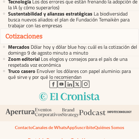
Tecnología
Los dos errores que están frenando la adopción de
la IA (y cómo superarlos)
Sustentabilidad y alianzas estratégicas
La biodiversidad
busca nuevos aliados: el plan de Fundación Temaikèn para
trabajar con las empresas
Cotizaciones
Mercados
Dólar hoy y dólar blue hoy: cuál es la cotización del
domingo 9 de agosto minuto a minuto
Zoom editorial
Los elogios y consejos para el país de una
respetada voz económica
Truco casero
Envolver los dólares con papel aluminio: para
qué sirve y por qué lo recomiendan
abre en nueva pestaña
abre en nueva pestaña
abre en nueva pestaña
abre en nueva pestaña
abre en nueva pestaña
Contacto
Canales de WhatsApp
Suscribite
Quiénes Somos