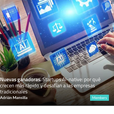
Nuevas ganadoras
.
Startups AI-native: por qué
crecen más rápido y desafían a las empresas
tradicionales
Adrián Mansilla
Members