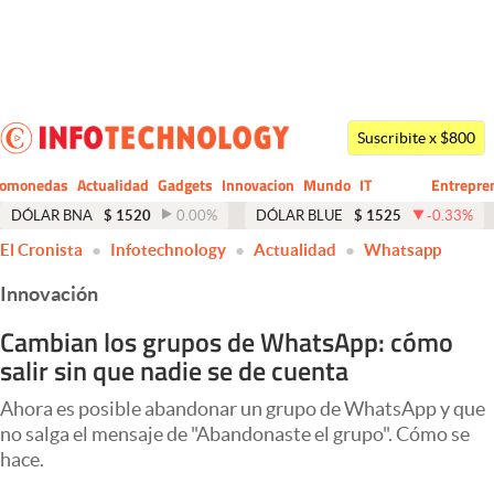
Últimas noticias
Dólar
Suscribite x $800
Members
tomonedas
Actualidad
Gadgets
Innovacion
Mundo
IT
Entrepre
CIO
Business
Economía y Política
DÓLAR BNA
$
1520
0.00
%
DÓLAR BLUE
$
1525
-0.33
%
El Cronista
Infotechnology
Actualidad
Whatsapp
Finanzas y Mercados
Innovación
Mercados Online
Cambian los grupos de WhatsApp: cómo
Negocios
salir sin que nadie se de cuenta
Columnistas
Ahora es posible abandonar un grupo de WhatsApp y que
Otras secciones
no salga el mensaje de "Abandonaste el grupo". Cómo se
hace.
Apertura