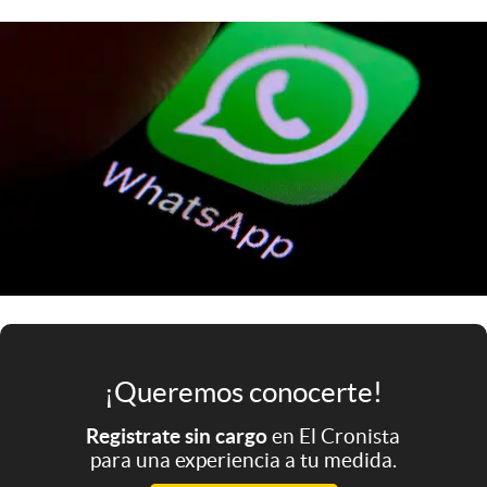
Infotechnology
Clase
Clima
Mundial 2026
Eventos Corporativos
El Cronista Studio
Mediakit
abre en nueva pestaña
Argentina
¡Queremos conocerte!
Registrate sin cargo
en El Cronista
para una experiencia a tu medida.