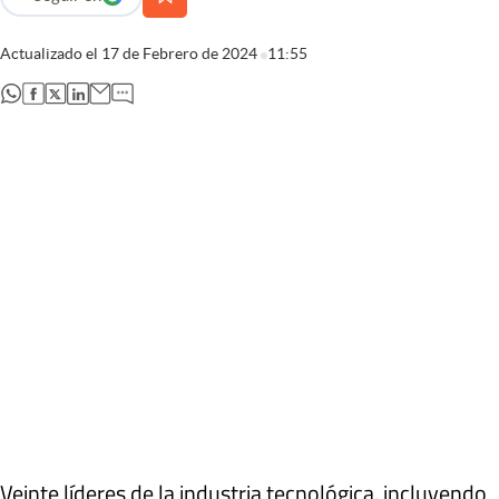
abre en nueva pestaña
Actualizado el
17 de Febrero de 2024
11:55
abre en nueva pestaña
abre en nueva pestaña
abre en nueva pestaña
abre en nueva pestaña
Veinte líderes de la industria tecnológica, incluyendo