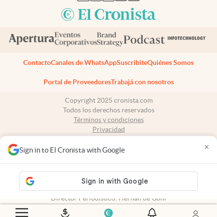
Contacto
Canales de WhatsApp
Suscribite
Quiénes Somos
Portal de Proveedores
Trabajá con nosotros
Copyright 2025 cronista.com
Todos los derechos reservados
Términos y condiciones
Privacidad
Consentimiento
×
Tel:
+54 11 7078-3270
Sign in to El Cronista with Google
cronista.com
es propiedad de El Cronista Comercial S.A Registro de
propiedad intelectual: 56576959
N° de edición: 10.950 - 7 de agosto de 2026
Director Periodístico: Hernán de Goñi