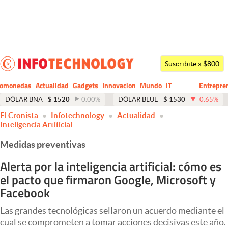
Últimas noticias
Dólar
Suscribite x $800
Members
tomonedas
Actualidad
Gadgets
Innovacion
Mundo
IT
Entrepre
CIO
Business
Economía y Política
DÓLAR BNA
$
1520
0.00
%
DÓLAR BLUE
$
1530
-0.65
%
abre en nueva pestaña
El Cronista
Infotechnology
Actualidad
Finanzas y Mercados
Inteligencia Artificial
Mercados Online
Medidas preventivas
Negocios
Alerta por la inteligencia artificial: cómo es
el pacto que firmaron Google, Microsoft y
Columnistas
Facebook
Otras secciones
Las grandes tecnológicas sellaron un acuerdo mediante el
Apertura
cual se comprometen a tomar acciones decisivas este año.