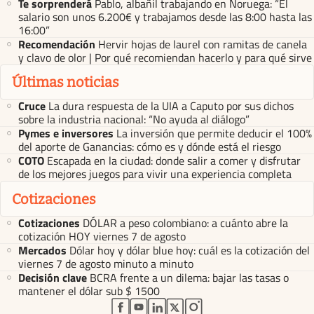
Te sorprenderá
Pablo, albañil trabajando en Noruega: “El
salario son unos 6.200€ y trabajamos desde las 8:00 hasta las
16:00”
Recomendación
Hervir hojas de laurel con ramitas de canela
y clavo de olor | Por qué recomiendan hacerlo y para qué sirve
Últimas noticias
Cruce
La dura respuesta de la UIA a Caputo por sus dichos
sobre la industria nacional: “No ayuda al diálogo”
Pymes e inversores
La inversión que permite deducir el 100%
del aporte de Ganancias: cómo es y dónde está el riesgo
COTO
Escapada en la ciudad: donde salir a comer y disfrutar
de los mejores juegos para vivir una experiencia completa
Cotizaciones
Cotizaciones
DÓLAR a peso colombiano: a cuánto abre la
cotización HOY viernes 7 de agosto
Mercados
Dólar hoy y dólar blue hoy: cuál es la cotización del
viernes 7 de agosto minuto a minuto
Decisión clave
BCRA frente a un dilema: bajar las tasas o
mantener el dólar sub $ 1500
abre en nueva pestaña
abre en nueva pestaña
abre en nueva pestaña
abre en nueva pestaña
abre en nueva pestaña